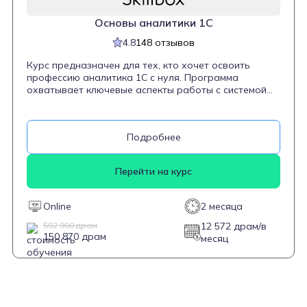
Основы аналитики 1C
4.8
148 отзывов
Курс предназначен для тех, кто хочет освоить
профессию аналитика 1С с нуля. Программа
охватывает ключевые аспекты работы с системой
«1С:Предприятие», включая внедрение,
сопровождение и администрирование. Студенты
научатся автоматизировать бизнес-процессы,
Подробнее
работать с проектной документацией,
администрировать базы данных 1С, выявлять и
исправлять ошибки, а также консультировать и
Перейти на курс
обучать пользователей. Курс разработан
совместно с WiseAdvice Consulting Group и
сертифицирован фирмой 1С, что подтверждает его
Online
2 месяца
соответствие профессиональным стандартам.
502 900 драм
12 572 драм/в
150 870 драм
месяц