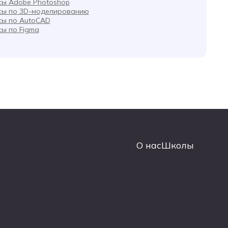
сы Adobe Photoshop
сы по 3D-моделированию
сы по AutoCAD
сы по Figma
О нас
Школы