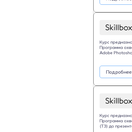
моделей для пр
профессионалов
Курс предназна
Программа охв
Adobe Photoshop
научатся созда
детализированн
заказчиками, о
Подробнее
Курс предназна
Программа охва
(ТЗ) до презен
взаимодействов