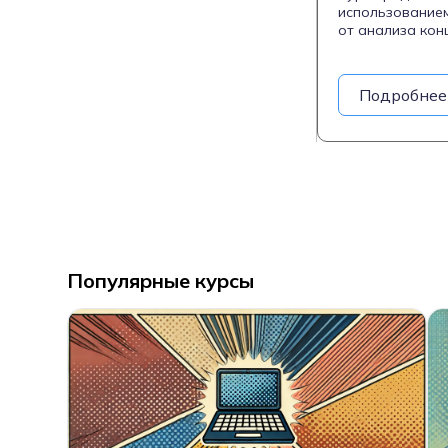
использование
от анализа кон
ретопологии, U
Marmoset Toolb
смежных направ
Подробнее
обучения студе
клиентов или н
Популярные курсы