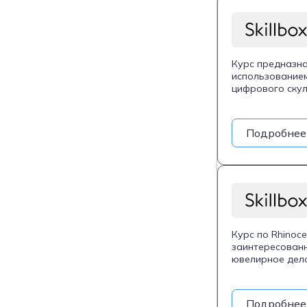
Курс предназна
использованием
цифрового скул
персонажей, мо
моделей к през
3D-моделирован
Подробнее
и геймдизайне.
Курс по Rhinoc
заинтересованн
ювелирное дело
интерфейса Rhi
формами, моде
и рендеринга. 
Подробнее