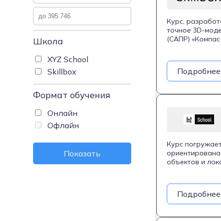
Курс, разработ
точное 3D-мод
(САПР) «Компас
Школа
включая работу
Студенты науча
XYZ School
готовить модел
Подробнее
Skillbox
визуализации и
вид. По заверш
Skillbox и НИЯ
Формат обучения
Онлайн
Офлайн
Курс погружает
Показать
ориентирована 
объектов и лок
работа с текст
студенты работ
Unreal Engine, 
Подробнее
подойдет начи
возможности и 