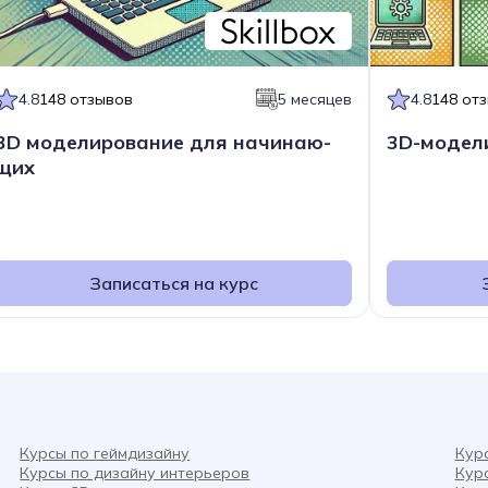
4.8
148 отзывов
5 месяцев
4.8
148 от
3D моделирова­ние для начинаю­
3D-модел
щих
Записаться на курс
Курсы по геймдизайну
Кур
Курсы по дизайну интерьеров
Кур