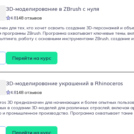
3D-моделирование в ZBrush с нуля
4.8
148 отзывов
чен для тех, кто хочет освоить создание 3D-персонажей и объе
 программы ZBrush. Программа охватывает ключевые темы, вк
ьптинга, работу с основными инструментами ZBrush, создание 
делирование одежды, работу с текстурами и фактурами, а так
ентации. Курс рассчитан на начинающих, не требующих предва
ии, и направлен на развитие навыков, востребованных в кино
Перейти на курс
3D-моделирование украшений в Rhinoceros
4.8
148 отзывов
eros 3D предназначен для начинающих и более опытных пользов
ых в создании 3D-моделей для различных отраслей, включая ар
 и промышленное производство. Программа охватывает такие 
noceros, создание и редактирование объектов, работа с точны
лирование сложных конструкций и оптимизация моделей для п
Помимо технических навыков, обучающиеся знакомятся с метод
Перейти на курс