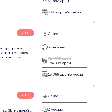
51 992 драм
аботы. Курс длится
полнять заказы в
8 665 драм/в месяц
70%
Online
5 месяцев
ля. Программа
ьтата в Autodesk
и с помощью
614 660 драм
рендеринг. Курс
184 398 драм
ьеру в сфере игр,
15 366 драм/в месяц
70%
Online
2 месяца
нных 3D-моделей с