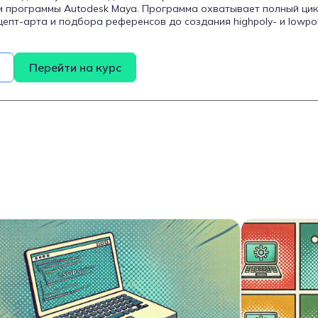
м программы Autodesk Maya. Программа охватывает полный цик
цепт-арта и подбора референсов до создания highpoly- и lowpo
V-развертки, текстурирования в Substance Painter и финального
ag. Курс рассчитан на новичков, имеющих базовые знания Maya,
лений, желающих углубить свои навыки в 3D-моделировании. В
Перейти на курс
нты создадут две профессиональные работы для портфолио и 
ачать карьеру в геймдеве.