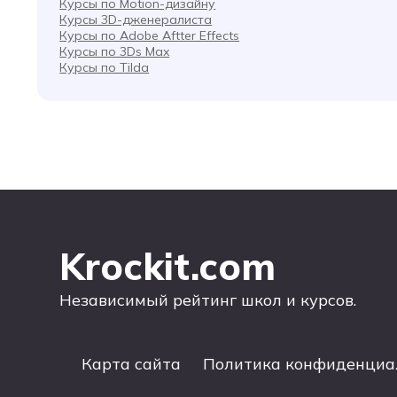
Курсы по Motion-дизайну
Курсы 3D-дженералиста
Курсы по Adobe Aftter Effects
Курсы по 3Ds Max
Курсы по Tilda
Krockit.com
Независимый рейтинг школ и курсов.
Карта сайта
Политика конфиденциа