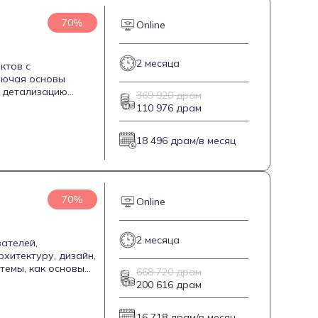
70%
Online
2 месяца
ктов с
лючая основы
и детализацию
369 920 драм
же подготовку
110 976 драм
рительного опыта в
индустрии, рекламе
18 496 драм/в месяц
70%
Online
2 месяца
ателей,
хитектуру, дизайн,
темы, как основы
668 720 драм
ми и органическими
200 616 драм
оследующей печати
ами подготовки
16 718 драм/в месяц