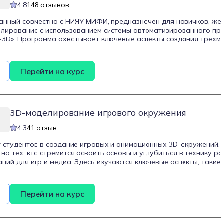
4.8
148 отзывов
анный совместно с НИЯУ МИФИ, предназначен для новичков, ж
елирование с использованием системы автоматизированного п
-3D». Программа охватывает ключевые аспекты создания трехм
 с чертежами, подготовку моделей к 3D-печати и визуализацию
тся выполнять конструкторские операции, создавать техничес
и для печати, используя популярный слайсер Cura. Курс также 
Перейти на курс
 анимации сборки-разборки моделей, что придаст проектам п
ении обучения участники получат удостоверение о повышении 
У МИФИ, подтверждающее приобретенные навыки.
3D-моделирование игрового окружения
4.3
41 отзыв
 студентов в создание игровых и анимационных 3D-окружений
на тех, кто стремится освоить основы и углубиться в технику 
аций для игр и медиа. Здесь изучаются ключевые аспекты, такие
урами, освещение, а также оптимизация для игровых движков. В
ают с популярными инструментами для создания 3D-артов, таки
и получают навыки, применимые как в разработке игр, так и в ан
Перейти на курс
нающим художникам, а также 3D-дизайнерам, желающим расши
углубить знания в области визуализации окружения.