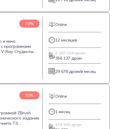
 для
х индустриях.
70%
Online
12 месяцев
 и кино.
 с программами
и V-Ray. Студенты
1 187 124 драм
аканчивая
356 137 драм
заимодействию с
овых проектов.
29 678 драм/в месяц
70%
Online
1 месяц
граммой ZBrush.
хнического задания
чнять ТЗ,
173 305 драм
авать реалистичных