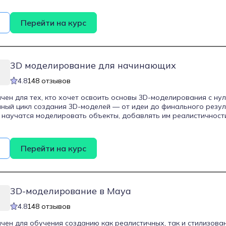
тализировать и украшать модели, а также презентовать свои р
риентирован на тех, кто хочет уверенно выйти на фриланс и вы
Перейти на курс
3D моделирова­ние для начинаю­щих
4.8
148 отзывов
чен для тех, кто хочет освоить основы 3D-моделирования с ну
ный цикл создания 3D-моделей — от идеи до финального резул
 научатся моделировать объекты, добавлять им реалистичност
ать с текстурами и освещением, а также создавать анимацию и 
 проектов для портфолио, что поможет выпускникам начать кар
илансе.
Перейти на курс
3D-моделирование в Maya
4.8
148 отзывов
чен для обучения созданию как реалистичных, так и стилизова