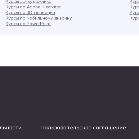
Курсы 3D-художника
Кур
Курсы по Adobe Illustrator
Кур
Курсы по 3D-анимации
Кур
Курсы по мобильному дизайну
Кур
Курсы по PowerPoint
льности
Пользовательское соглашение