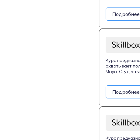
персонажей, де
один месяц и о
Подробнее
срок.
Курс предназна
охватывает пол
Maya. Студенты
деталей, работ
включает шесть
кино или на фр
Подробнее
Курс предназна