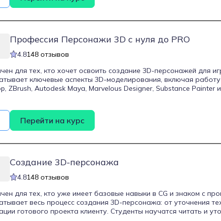
езентаций и производства, что делает курс особенно полезным
, работающих с визуализацией и проектированием в различны
Профессия Персонажи 3D с нуля до PRO
4.8
148 отзывов
чен для тех, кто хочет освоить создание 3D-персонажей для игр
атывает ключевые аспекты 3D-моделирования, включая работу
, ZBrush, Autodesk Maya, Marvelous Designer, Substance Painter 
вать реалистичных персонажей, начиная с базовой модели и з
ой текстурой и рендерингом. Курс также включает обучение в
рганизацию рабочего процесса на фрилансе и презентацию гот
Перейти на курс
Создание 3D-персонажа
4.8
148 отзывов
чен для тех, кто уже имеет базовые навыки в CG и знаком с про
тывает весь процесс создания 3D-персонажа: от уточнения те
тации готового проекта клиенту. Студенты научатся читать и уто
ать с заказчиками, организовывать работу на фрилансе, созд