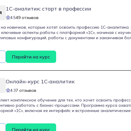
1С-аналитик: старт в профессии
4.5
49 отзывов
 на новичков, которые хотят освоить профессию 1С-аналитика
 ключевые аспекты работы с платформой «1С», начиная с изуче
типовых конфигураций, работы с документами и заканчивая б
 настройки конфигурации «1С» для производственных компаний
лизировать бизнес-требования, моделировать бизнес-процессы
дания и эффективно ставить задачи разработчикам. Программа
Перейти на курс
ение которых студенты совмещают 86 часов теоретических занят
аботы, выполняя реальные проекты, что помогает в закреплени
едитована компанией «1С», что подтверждает ее профессиона
ктуальным стандартам.
Онлайн-курс 1С‑аналитик
4.3
7 отзывов
ляет комплексное обучение для тех, кто хочет освоить профес
ктивно работать с бизнес-процессами. Программа курса охва
ормой «1С», включая ее интерфейс и встроенные аналитические
ключевые аспекты анализа данных, настройки ERP-систем и созд
ния студенты изучают язык запросов 1С, учатся работать с до
повые конфигурации, а также развивают навыки моделировани
Перейти на курс