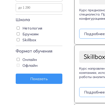
Курс предназна
специалиста. П
конфигурациями
Школа
требований, а 
проектами по в
Нетология
создания запро
Подробнее
Бруноям
включает разви
Skillbox
пользователей.
практические з
свидетельство о
Формат обучения
Онлайн
Офлайн
Курс направлен
компаниях, исп
работы аналити
Показать
и тестирования
методики общен
навыки управле
Подробнее
администратора
программистов,
знания в автом