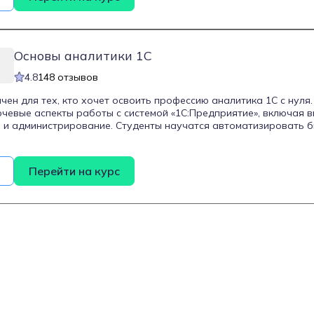
ем нотации BPMN. Курс длится 8 месяцев и сочетает теоретичес
заданиями. Он ориентирован как на новичков, так и на професс
хгалтеры и аналитики, которые хотят углубить свои компетенции
Основы аналитики 1C
4.8
148 отзывов
чен для тех, кто хочет освоить профессию аналитика 1С с нуля
чевые аспекты работы с системой «1С:Предприятие», включая в
и администрирование. Студенты научатся автоматизировать б
ектной документацией, администрировать базы данных 1С, выя
е консультировать и обучать пользователей. Курс разработан 
sulting Group и сертифицирован фирмой 1С, что подтверждает е
Перейти на курс
ным стандартам.