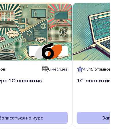
вов
8 месяцев
4.5
49 отзывов
урс 1С‑аналитик
1С-аналитик: расш
Записаться на курс
Записаться