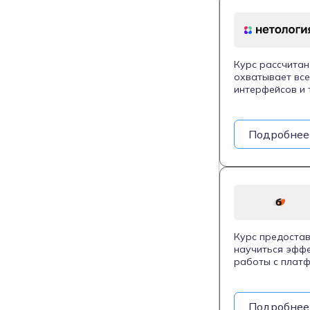
Курс рассчитан
охватывает все
интерфейсов и 
задачами вроде
собирать и ана
технические за
Подробнее
месяцев, в теч
практической р
Программа аккр
соответствие а
Курс предостав
научиться эффе
работы с платф
погружается в 
процессе обуче
настраивать ти
Подробнее