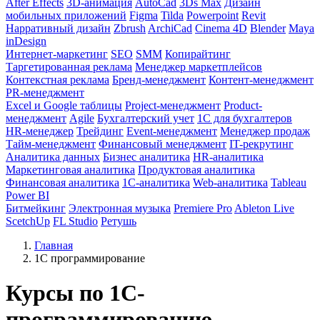
After Effects
3D-анимация
AutoCad
3Ds Max
Дизайн
мобильных приложений
Figma
Tilda
Powerpoint
Revit
Нарративный дизайн
Zbrush
ArchiCad
Cinema 4D
Blender
Maya
inDesign
Интернет-маркетинг
SEO
SMM
Копирайтинг
Таргетированная реклама
Менеджер маркетплейсов
Контекстная реклама
Бренд-менеджмент
Контент-менеджмент
PR-менеджмент
Excel и Google таблицы
Project-менеджмент
Product-
менеджмент
Agile
Бухгалтерский учет
1С для бухгалтеров
HR-менеджер
Трейдинг
Event-менеджмент
Менеджер продаж
Тайм-менеджмент
Финансовый менеджмент
IT-рекрутинг
Аналитика данных
Бизнес аналитика
HR-аналитика
Маркетинговая аналитика
Продуктовая аналитика
Финансовая аналитика
1C-аналитика
Web-аналитика
Tableau
Power BI
Битмейкинг
Электронная музыка
Premiere Pro
Ableton Live
ScetchUp
FL Studio
Ретушь
Главная
1С программирование
Курсы по 1С-
программированию