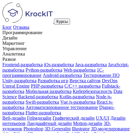
Курсы
Блог
Отзывы
Программирование
Дизайн
Маркетинг
Управление
Аналитика
Разное
Frontend-разработка
iOs-разработка
Java-разработка
JavaScript-
разработка
Python-разработка
Web-разработка
1С-
программирование
Android-разработка
Тестирование ПО
Unity-разработка
Разработка игр
Верстка сайтов
DevOps
Unreal Engine
PHP-разработка
C/C++ разработка
Fullstack-
разработка
Мобильная разработка
Кибербезопасность
Data
Science
Вackend-разработка
Kotlin-разработка
Node.js-
разработка
Swift-разработка
Vue.js-разработка
React.js-
разработка
Автоматизированное тестирование
Django-
разработка
Flutter-разработка
Веб-дизайн
Геймдизайн
Графический дизайн
UX/UI
Дизайн
интерьеров
Ландшафтный дизайн
Motion-дизайн
3D-
художник
Photoshop
3D Generalist
Illustrator
3D-моделирование