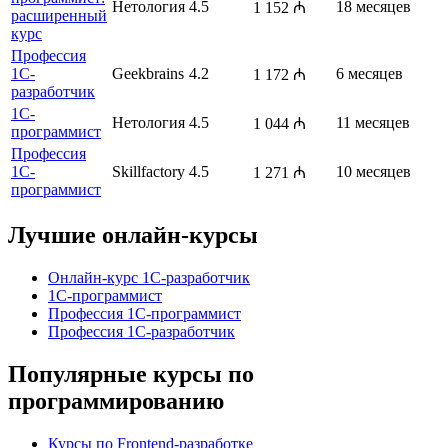
Нетология
4.5
18 месяцев
1 152 ₼
расширенный
курс
Профессия
1С-
Geekbrains
4.2
6 месяцев
1 172 ₼
разработчик
1С-
Нетология
4.5
11 месяцев
1 044 ₼
программист
Профессия
1С-
Skillfactory
4.5
10 месяцев
1 271 ₼
программист
Лучшие онлайн-курсы
Онлайн-курс 1С-разработчик
1С-программист
Профессия 1С-программист
Профессия 1С-разработчик
Популярные курсы по
программированию
Курсы по Frontend-разработке