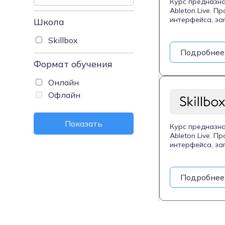
Курс предназна
Ableton Live. 
интерфейса, за
Школа
построение гар
аранжировку, с
Skillbox
также экспорт 
Подробнее
включает матер
Формат обучения
создавать аран
Онлайн
Офлайн
Показать
Курс предназна
Ableton Live. 
интерфейса, за
построение гар
аранжировку, с
также экспорт 
Подробнее
включает матер
создавать аран