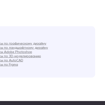
сы по графическому дизайну
сы по ландшафтному дизайну
сы Adobe Photoshop
сы по 3D-моделированию
сы по AutoCAD
сы по Figma