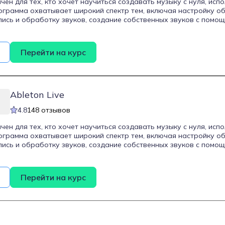
чен для тех, кто хочет научиться создавать музыку с нуля, исп
Программа охватывает широкий спектр тем, включая настройку 
пись и обработку звуков, создание собственных звуков с помо
моний, мелодий и ритмов, использование инструментов, эффекто
ведение и мастеринг треков, автоматизацию параметров аудио, 
треков с нужными настройками для дальнейшего использования
Перейти на курс
иалы по использованию нейросетей в музыке, что позволяет ге
жировки и продвигать треки с помощью искусственного интелле
Ableton Live
4.8
148 отзывов
чен для тех, кто хочет научиться создавать музыку с нуля, исп
Программа охватывает широкий спектр тем, включая настройку 
пись и обработку звуков, создание собственных звуков с помо
моний, мелодий и ритмов, использование инструментов, эффекто
ведение и мастеринг треков, автоматизацию параметров аудио, 
треков с нужными настройками для дальнейшего использования
Перейти на курс
иалы по использованию нейросетей в музыке, что позволяет ге
жировки и продвигать треки с помощью искусственного интелле