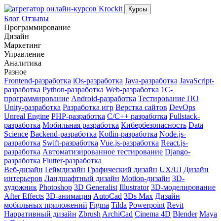
Курсы
Блог
Отзывы
Программирование
Дизайн
Маркетинг
Управление
Аналитика
Разное
Frontend-разработка
iOs-разработка
Java-разработка
JavaScript-
разработка
Python-разработка
Web-разработка
1С-
программирование
Android-разработка
Тестирование ПО
Unity-разработка
Разработка игр
Верстка сайтов
DevOps
Unreal Engine
PHP-разработка
C/C++ разработка
Fullstack-
разработка
Мобильная разработка
Кибербезопасность
Data
Science
Вackend-разработка
Kotlin-разработка
Node.js-
разработка
Swift-разработка
Vue.js-разработка
React.js-
разработка
Автоматизированное тестирование
Django-
разработка
Flutter-разработка
Веб-дизайн
Геймдизайн
Графический дизайн
UX/UI
Дизайн
интерьеров
Ландшафтный дизайн
Motion-дизайн
3D-
художник
Photoshop
3D Generalist
Illustrator
3D-моделирование
After Effects
3D-анимация
AutoCad
3Ds Max
Дизайн
мобильных приложений
Figma
Tilda
Powerpoint
Revit
Нарративный дизайн
Zbrush
ArchiCad
Cinema 4D
Blender
Maya