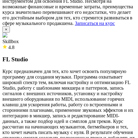
инструментом для освоения FL Studio. Несмотря на
возможные финансовые и временные затраты, преимущества
курса значительно перевешивают его недостатки, что делает
его достойным выбором для тех, кто стремится развиваться в
сфере музыкального продакшена.
Записаться на курс
×
Skillbox
4.8
FL Studio
Курс предназначен для тех, кто хочет освоить популярную
программу для создания музыки. Программа охватывает
широкий спектр тем, включая настройку и оптимизацию FL
Studio, работу с шаблонами микшера и паттернов, запись
сигналов с внешних источников, установку и настройку
внешнего оборудования по MIDI, использование горячих
клавиш для ускорения работы, работу со встроенными и
сторонними плагинами, применение звуковых эффектов и их
интеграцию в микшер, запись и редактирование MIDI-
данных, а также подбор идей и сэмплов для треков. Курс
рассчитан на начинающих музыкантов, битмейкеров и тех,
кто хочет начать писать музыку с нуля. В результате обучения
студенты смогут создавать полноценные треки и добавлять их