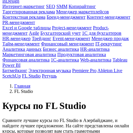
inDesign
Интернет-маркетинг
SEO
SMM
Копирайтинг
Таргетированная реклама
Менеджер маркетплейсов
Контекстная реклама
Бренд-менеджмент
Контент-менеджмент
PR-менеджмент
Excel и Google таблицы
Project-менеджмент
Product-
менеджмент
Agile
Бухгалтерский учет
1С для бухгалтеров
HR-менеджер
Трейдинг
Event-менеджмент
Менеджер продаж
Тайм-менеджмент
Финансовый менеджмент
IT-рекрутинг
Аналитика данных
Бизнес аналитика
HR-аналитика
Маркетинговая аналитика
Продуктовая аналитика
Финансовая аналитика
1C-аналитика
Web-аналитика
Tableau
Power BI
Битмейкинг
Электронная музыка
Premiere Pro
Ableton Live
ScetchUp
FL Studio
Ретушь
Главная
FL Studio
Курсы по FL Studio
Сравните лучшие курсы по FL Studio в Азербайджане, и
найдите лучшее предложение. На сайте представлены онлайн
курсы, которые позволят вам стать грамотными