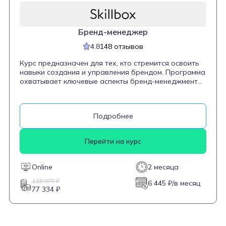
Бренд-менеджер
4.8
148 отзывов
Курс предназначен для тех, кто стремится освоить
навыки создания и управления брендом. Программа
охватывает ключевые аспекты бренд-менеджмента,
включая анализ рынка и конкурентов, определение
целевой аудитории, разработку стратегии
позиционирования, запуск новых продуктов и
Подробнее
проведение маркетинговых кампаний. Курс
обновлен в мае 2024 года и состоит на 84% из
практических заданий, основанных на реальных
Перейти на курс
кейсах. Обучение длится 2 месяца, после чего
студенты получают доступ к материалам навсегда.
Online
2 месяца
118 975 ₽
6 445 ₽/в месяц
77 334 ₽