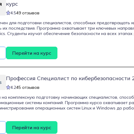
ров и специалистов по защите данных.
курс
4.5
49 отзывов
чен для подготовки специалистов, способных предотвращать к
 их последствия. Программа охватывает три ключевых направл
nsics. Студенты изучат обеспечение безопасности на всех этапах
О, методы тестирования на проникновение и расследование ин
1 месяцев и включает более 106 часов теории и 300 часов практ
ормате вебинаров, видеолекций и практических заданий. По о
Перейти на курс
м о профессиональной переподготовке и сертификат от компании
Профессия Специалист по кибербезопасности 2
4.2
45 отзывов
 на комплексную подготовку начинающих специалистов, спосо
рмационные системы компаний. Программа курса охватывает р
инистрирования операционных систем Linux и Windows до рабо
SQL и MongoDB. Кроме того, студенты изучают основы програм
ятся с методами анализа защищенности сетей и устройств, а так
реагированию на инциденты безопасности. Важной частью обуч
Перейти на курс
низационно-распорядительной документацией в области инфор