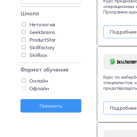
Курс предназна
операционных с
Программа курс
Школа
кибербезопасно
безопасности и
Нетология
потенциальных 
Подробнее
Geekbrains
поиск и устран
ProductStar
предоставляет 
практическое о
Skillfactory
Курс длится 6 
Skillbox
включает подде
облачному серв
Формат обучения
Курс по киберб
Онлайн
специалистов, 
Офлайн
предотвращать 
представление 
кибербезопасно
защиты, методы
Показать
Подробнее
различные техн
упражнений, ко
теорию, но и п
Завершив курс,
проводить тест