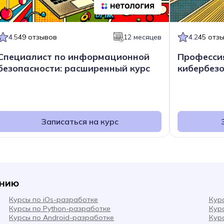
4.5
49 отзывов
12 месяцев
4.2
45 отз
Специалист по информационной
Професси
безопасности: расширенный курс
кибербезо
Записаться на курс
анию
Курсы по iOs-разработке
Кур
Курсы по Python-разработке
Кур
Курсы по Android-разработке
Кур