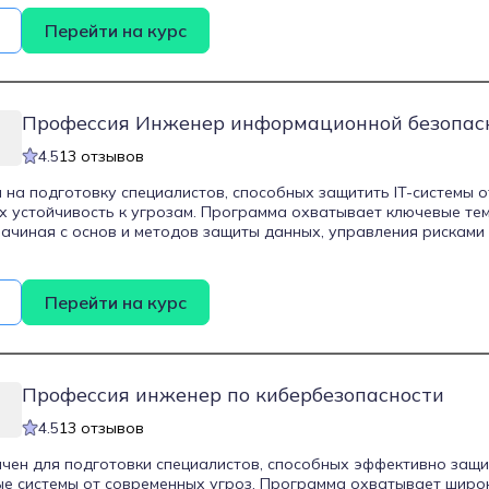
ассчитан на тех, кто уже имеет базовые навыки администриров
Перейти на курс
с технологиями виртуализации и понимает устройство локальных 
я 12 месяцев и включает практические задания на виртуальных
еальные условия работы.
Профессия Инженер информационной безопасн
4.5
13 отзывов
 на подготовку специалистов, способных защитить IT-системы о
х устойчивость к угрозам. Программа охватывает ключевые те
начиная с основ и методов защиты данных, управления рисками
аружения и предотвращения вторжений. Также рассматриваютс
ты в области информационной безопасности, что делает курс 
формирования целостного понимания отрасли. Обучение ориен
Перейти на курс
 имеющих опыта в информационной безопасности, и предполаг
авыков, востребованных на рынке.
Профессия инженер по кибербезопасности
4.5
13 отзывов
чен для подготовки специалистов, способных эффективно защ
 системы от современных угроз. Программа охватывает широк