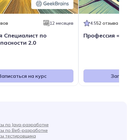
ывов
12 месяцев
4.5
52 отзыва
я Специалист по
Профессия «Белый»
пасности 2.0
Записаться на курс
Записаться
сы по Java-разработке
сы по Веб-разработке
сы тестировщика