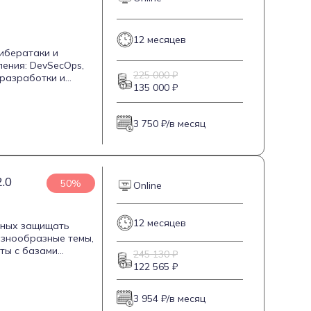
12 месяцев
ибератаки и
ения: DevSecOps,
225 000 ₽
 разработки и
135 000 ₽
цидентов. Курс
ики. Занятия
кончании обучения
3 750 ₽/в месяц
 F.A.C.C.T.
.0
50%
Online
12 месяцев
бных защищать
азнообразные темы,
ты с базами
245 130 ₽
мирования на
122 565 ₽
же учатся
ения становится
3 954 ₽/в месяц
мационной