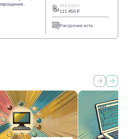
отвращения
371 520 ₽
ументами защиты.
111 456 ₽
кибербезопасности,
анной области.
Рассрочка есть