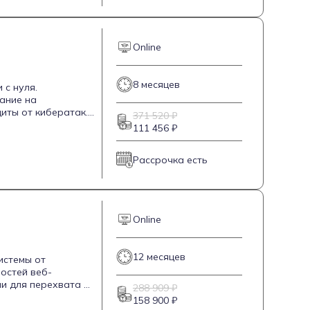
ы, но и
овичков, не
развития в области
Online
8 месяцев
 с нуля.
ание на
иты от кибератак.
371 520 ₽
ективно отражать
111 456 ₽
е, что позволяет
 на новичков,
Рассрочка есть
пасности.
Online
12 месяцев
истемы от
остей веб-
ми для перехвата и
288 909 ₽
 Студенты научатся
158 900 ₽
ydra, Nmap и