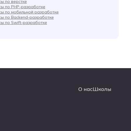
сы по верстке
сы по PHP-разработке
сы по мобильной разработке
сы по Backend-разработке
сы по Swift-разработке
О нас
Школы