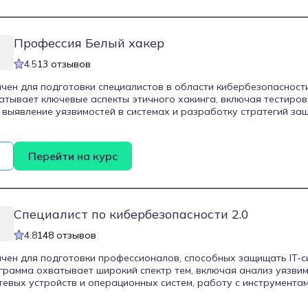
что позволяет студентам не только понимать технические аспект
я в административной стороне профессии. Курс подходит для н
в IT, и нацелен на создание прочной основы для дальнейшего 
сти.
Профессия Белый хакер
4.5
13 отзывов
чен для подготовки специалистов в области кибербезопасности
тывает ключевые аспекты этичного хакинга, включая тестиров
 выявление уязвимостей в системах и разработку стратегий защ
т методы обеспечения безопасности IT-систем и научатся эфф
 угрозы. Курс длится 8 месяцев и проводится в онлайн-формат
 обучение с другими обязанностями. Программа ориентирована
Перейти на курс
ить востребованную профессию в сфере информационной безо
Специалист по кибербезопасности 2.0
4.8
148 отзывов
чен для подготовки профессионалов, способных защищать IT-с
грамма охватывает широкий спектр тем, включая анализ уязвим
тевых устройств и операционных систем, работу с инструмента
го трафика, а также восстановление систем после инцидентов.
кие инструменты, как Wazuh, ELK Stack, Mimikatz, Bloodhound, H