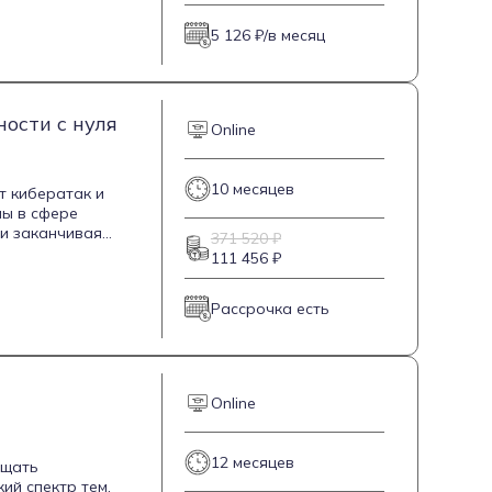
ания Windows и
5 126 ₽/в месяц
сетей и доменов.
 машинах,
ости с нуля
Online
10 месяцев
т кибератак и
мы в сфере
 и заканчивая
371 520 ₽
я криптография и
111 456 ₽
максимально
тировано на
Рассрочка есть
ает получение
Online
12 месяцев
ищать
ий спектр тем,