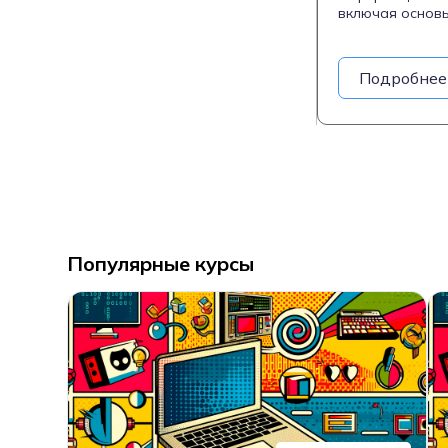
включая основ
кибератак, упр
Курс ориентиро
а также на тех
Подробнее
Популярные курсы