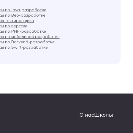
сы по Java-разработке
сы по Веб-разработке
сы тестировщика
сы по верстке
сы по PHP-разработке
сы по мобильной разработке
сы по Backend-разработке
сы по Swift-разработке
О нас
Школы