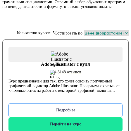
грамотными специалистами. Огромный выбор обучающих программ
по цене, длительности и формату, отзывам, условиям оплаты.
Количество курсов: 5
Сортировать по
Adobe Illustrator с нуля
4.8
148 отзывов
Курс предназначен для тех, кто хочет освоить популярный
графический редактор Adobe Illustrator. Программа охватывает
ключевые аспекты работы с векторной графикой, включая
создание иконок, работу с цветом и текстом, разработку
инфографики, сложных иллюстраций и применение 3D-
эффектов. Курс рассчитан на начинающих иллюстраторов и
дизайнеров, а также на всех, кто стремится углубить свои
Подробнее
навыки в области векторной графики. Обучение проходит
онлайн в удобное для студента время, с доступом к материалам
навсегда. Ведет курс Антон Антонюк, дизайнер с 16-летним
Перейти на курс
опытом, сотрудничавший с компаниями MasterCard и Google.