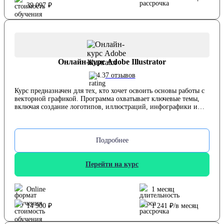
развить навыки цифровой иллюстрации и конструирования.
39 097 ₽
Онлайн-курс Adobe Illustrator
4.3
7 отзывов
Курс предназначен для тех, кто хочет освоить основы работы с
векторной графикой. Программа охватывает ключевые темы,
включая создание логотипов, иллюстраций, инфографики и
айдентики. Студенты изучат работу с геометрическими
примитивами, колористику, типографику, модульные сетки и
изометрию. Курс подходит как для начинающих, так и для тех,
кто хочет систематизировать свои знания в области
Подробнее
графического дизайна.
Перейти на курс
Online
1 месяц
14 900 ₽
1 241 ₽/в месяц