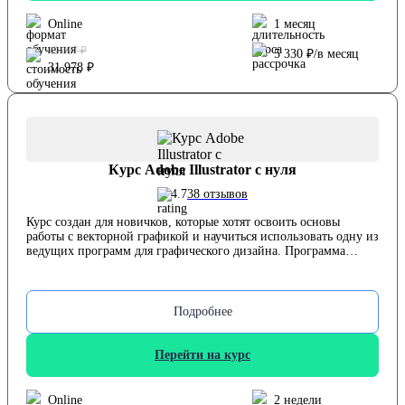
Online
1 месяц
49 197 ₽
5 330 ₽/в месяц
31 978 ₽
Курс Adobe Illustrator с нуля
4.7
38 отзывов
Курс создан для новичков, которые хотят освоить основы
работы с векторной графикой и научиться использовать одну из
ведущих программ для графического дизайна. Программа
охватывает такие темы, как настройка интерфейса, создание и
трансформация базовых фигур, работа с кривыми и кистями,
создание пиктограмм и иллюстраций, основы верстки текста и
применение эффектов. Студенты выполняют практические
Подробнее
задания, например, создают геометрический принт для одежды,
разрабатывают набор пиктограмм в едином стиле и работают с
инструментом «перо». Курс помогает уверенно освоить Adobe
Перейти на курс
Illustrator и приобрести базовые навыки, необходимые для
создания оригинальных графических работ.
Online
2 недели