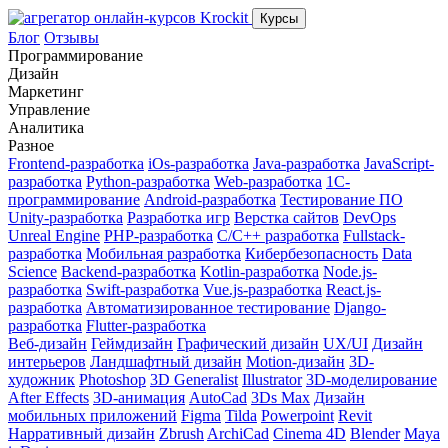
Курсы
Блог
Отзывы
Программирование
Дизайн
Маркетинг
Управление
Аналитика
Разное
Frontend-разработка
iOs-разработка
Java-разработка
JavaScript-
разработка
Python-разработка
Web-разработка
1С-
программирование
Android-разработка
Тестирование ПО
Unity-разработка
Разработка игр
Верстка сайтов
DevOps
Unreal Engine
PHP-разработка
C/C++ разработка
Fullstack-
разработка
Мобильная разработка
Кибербезопасность
Data
Science
Вackend-разработка
Kotlin-разработка
Node.js-
разработка
Swift-разработка
Vue.js-разработка
React.js-
разработка
Автоматизированное тестирование
Django-
разработка
Flutter-разработка
Веб-дизайн
Геймдизайн
Графический дизайн
UX/UI
Дизайн
интерьеров
Ландшафтный дизайн
Motion-дизайн
3D-
художник
Photoshop
3D Generalist
Illustrator
3D-моделирование
After Effects
3D-анимация
AutoCad
3Ds Max
Дизайн
мобильных приложений
Figma
Tilda
Powerpoint
Revit
Нарративный дизайн
Zbrush
ArchiCad
Cinema 4D
Blender
Maya