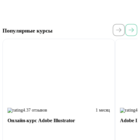
Популярные курсы
4.3
7 отзывов
1 месяц
4.
Онлайн-курс Adobe Illustrator
Adobe Ill