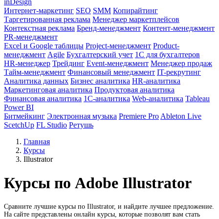
inDesign
Интернет-маркетинг
SEO
SMM
Копирайтинг
Таргетированная реклама
Менеджер маркетплейсов
Контекстная реклама
Бренд-менеджмент
Контент-менеджмент
PR-менеджмент
Excel и Google таблицы
Project-менеджмент
Product-
менеджмент
Agile
Бухгалтерский учет
1С для бухгалтеров
HR-менеджер
Трейдинг
Event-менеджмент
Менеджер продаж
Тайм-менеджмент
Финансовый менеджмент
IT-рекрутинг
Аналитика данных
Бизнес аналитика
HR-аналитика
Маркетинговая аналитика
Продуктовая аналитика
Финансовая аналитика
1C-аналитика
Web-аналитика
Tableau
Power BI
Битмейкинг
Электронная музыка
Premiere Pro
Ableton Live
ScetchUp
FL Studio
Ретушь
Главная
Курсы
Illustrator
Курсы по Adobe Illustrator
Сравните лучшие курсы по Illustrator, и найдите лучшее предложение.
На сайте представлены онлайн курсы, которые позволят вам стать