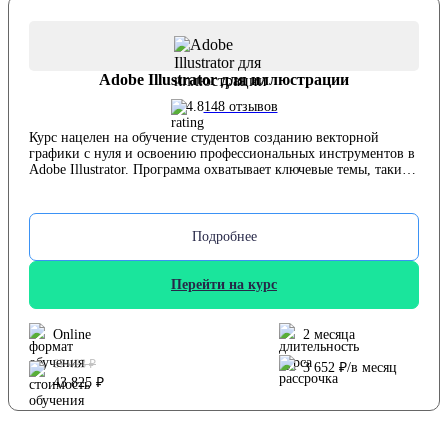
Adobe Illustrator для иллюстрации
4.8
148 отзывов
Курс нацелен на обучение студентов созданию векторной
графики с нуля и освоению профессиональных инструментов в
Adobe Illustrator. Программа охватывает ключевые темы, такие
как основы работы с векторной графикой, создание
иллюстраций, работа с цветом, текстом и формами, а также
подготовка работ для печати и цифровых медиа. Курс построен
таким образом, чтобы подойти новичкам в графическом
Подробнее
дизайне, а также тем, кто уже имеет базовые навыки и хочет их
развить. Основной целью курса является предоставление
практических знаний и создание качественного портфолио, что
Перейти на курс
особенно полезно для начинающих дизайнеров и
иллюстраторов.
Online
2 месяца
67 423 ₽
3 652 ₽/в месяц
43 825 ₽