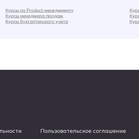
Курсы по Product-менеджменту
Кур
Курсы менеджера продаж
Курс
Курсы бухгалтерского учета
Кур
льности
Пользовательское соглашение