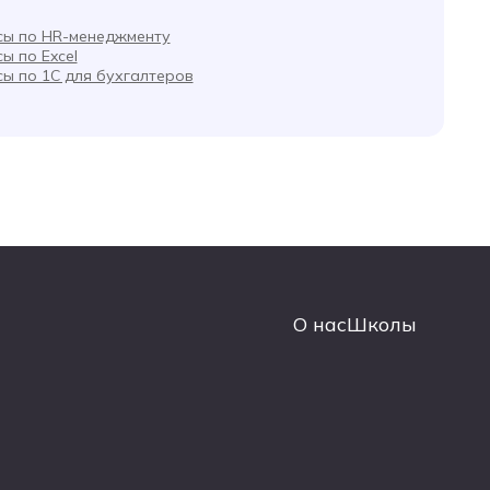
сы по HR-менеджменту
ы по Excel
сы по 1С для бухгалтеров
О нас
Школы