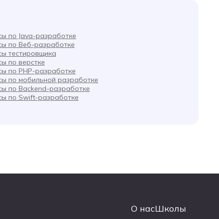
сы по Java-разработке
сы по Веб-разработке
сы тестировщика
сы по верстке
сы по PHP-разработке
сы по мобильной разработке
сы по Backend-разработке
сы по Swift-разработке
О нас
Школы