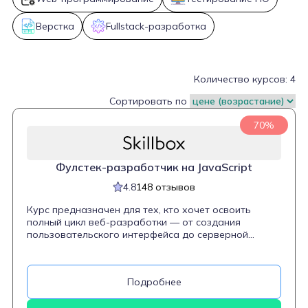
Верстка
Fullstack-разработка
Количество курсов: 4
Сортировать по
70%
Фулстек-разработчик на JavaScript
4.8
148 отзывов
Курс предназначен для тех, кто хочет освоить
полный цикл веб-разработки — от создания
пользовательского интерфейса до серверной
логики. Программа охватывает ключевые темы,
включая веб-верстку, JavaScript, работу с
фреймворками (React.js или Vue.js), а также основы
Подробнее
бэкенд-разработки. Студенты научатся создавать
адаптивные и интерактивные веб-приложения,