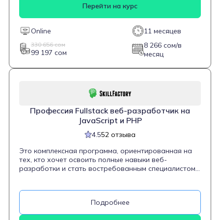
управлять базами данных и работать с системами
Перейти на курс
контроля версий. Курс подходит как новичкам, так и
тем, кто уже имеет базовые знания в
программировании и стремится стать
Online
11 месяцев
универсальным специалистом в области веб-
разработки.
330 656 сом
8 266 сом/в
99 197 сом
месяц
Профессия Fullstack веб-разработчик на
JavaScript и PHP
4.5
52 отзыва
Это комплексная программа, ориентированная на
тех, кто хочет освоить полные навыки веб-
разработки и стать востребованным специалистом
в этой области. В ходе обучения студенты проходят
все основные этапы создания современных веб-
приложений — от работы с интерфейсами до
Подробнее
написания серверной логики и управления базами
данных. Программа охватывает ключевые