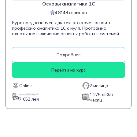
Основы аналитики 1C
4.8
148 отзывов
Курс предназначен для тех, кто хочет освоить
профессию аналитика 1С с нуля. Программа
охватывает ключевые аспекты работы с системой
«1С:Предприятие», включая внедрение,
сопровождение и администрирование. Студенты
научатся автоматизировать бизнес-процессы,
Подробнее
работать с проектной документацией,
администрировать базы данных 1С, выявлять и
исправлять ошибки, а также консультировать и
Перейти на курс
обучать пользователей. Курс разработан
совместно с WiseAdvice Consulting Group и
сертифицирован фирмой 1С, что подтверждает его
Online
2 месяца
соответствие профессиональным стандартам.
25 508 лей
1 275 лей/в
7 652 лей
месяц