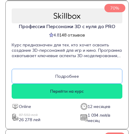
70%
Профессия Персонажи 3D с нуля до PRO
4.8
148 отзывов
Курс предназначен для тех, кто хочет освоить
создание 3D-персонажей для игр и кино. Программа
охватывает ключевые аспекты 3D-моделирования,
включая работу с программами Adobe Photoshop,
ZBrush, Autodesk Maya, Marvelous Designer, Substance
Painter и V-Ray. Студенты научатся создавать
Подробнее
реалистичных персонажей, начиная с базовой
модели и заканчивая детализированной текстурой и
рендерингом. Курс также включает обучение
Перейти на курс
взаимодействию с заказчиками, организацию
рабочего процесса на фрилансе и презентацию
готовых проектов.
Online
12 месяцев
87 592 лей
1 094 лей/в
26 278 лей
месяц