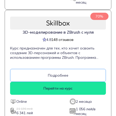
месяц
70%
3D-моделирование в ZBrush с нуля
4.8
148 отзывов
Курс предназначен для тех, кто хочет освоить
создание 3D-персонажей и объектов с
использованием программы ZBrush. Программа
охватывает ключевые темы, включая основы
цифрового скульптинга, работу с основными
инструментами ZBrush, создание и детализацию
Подробнее
персонажей, моделирование одежды, работу с
текстурами и фактурами, а также подготовку
моделей к презентации. Курс рассчитан на
Перейти на курс
начинающих, не требующих предварительного
опыта в 3D-моделировании, и направлен на
развитие навыков, востребованных в
Online
2 месяца
киноиндустрии, рекламе и геймдизайне.
21 136 лей
1 056 лей/в
6 341 лей
месяц