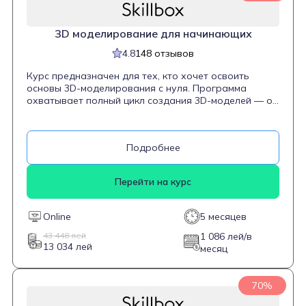
3D моделирова­ние для начинаю­щих
4.8
148 отзывов
Курс предназначен для тех, кто хочет освоить
основы 3D-моделирования с нуля. Программа
охватывает полный цикл создания 3D-моделей — от
идеи до финального результата в Autodesk Maya.
Студенты научатся моделировать объекты,
добавлять им реалистичности с помощью деталей,
Подробнее
работать с текстурами и освещением, а также
создавать анимацию и рендеринг. Курс включает
шесть проектов для портфолио, что поможет
Перейти на курс
выпускникам начать карьеру в сфере игр, кино или
на фрилансе.
Online
5 месяцев
43 448 лей
1 086 лей/в
13 034 лей
месяц
70%