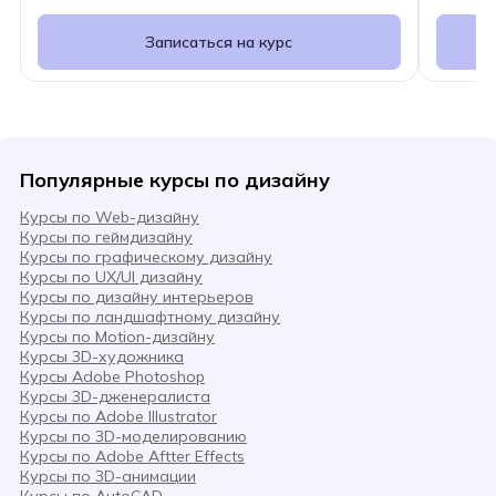
Записаться на курс
Популярные курсы по дизайну
Курсы по Web-дизайну
Курсы по геймдизайну
Курсы по графическому дизайну
Курсы по UX/UI дизайну
Курсы по дизайну интерьеров
Курсы по ландшафтному дизайну
Курсы по Motion-дизайну
Курсы 3D-художника
Курсы Adobe Photoshop
Курсы 3D-дженералиста
Курсы по Adobe Illustrator
Курсы по 3D-моделированию
Курсы по Adobe Aftter Effects
Курсы по 3D-анимации
Курсы по AutoCAD