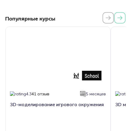
Популярные курсы
4.3
41 отзыв
5 месяцев
3D-моделирование игрового окружения
3D мод