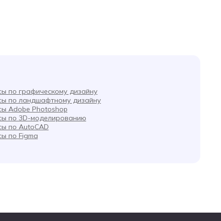
сы по графическому дизайну
сы по ландшафтному дизайну
сы Adobe Photoshop
сы по 3D-моделированию
сы по AutoCAD
сы по Figma