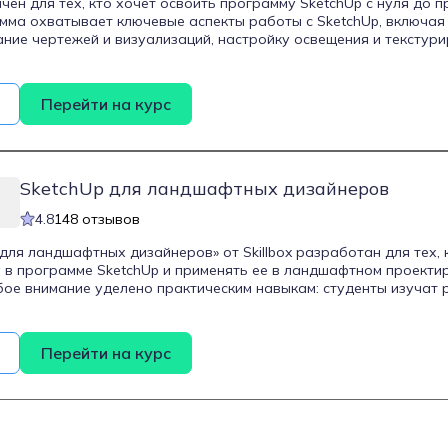
чен для тех, кто хочет освоить программу SketchUp с нуля до
мма охватывает ключевые аспекты работы с SketchUp, включа
ание чертежей и визуализаций, настройку освещения и текстур
ется интеграции с системой рендеринга V-Ray для создания де
зображений. Курс рассчитан на 2 месяца обучения и включает 
озволяет глубоко погрузиться в материал и отработать получе
Перейти на курс
SketchUp для ландшафтных дизайнеров
4.8
148 отзывов
 для ландшафтных дизайнеров» от Skillbox разработан для тех, 
 в программе SketchUp и применять ее в ландшафтном проекти
ое внимание уделено практическим навыкам: студенты изучат 
т редактирования до создания собственной коллекции, освоят
изуализаций и чертежей, научатся моделировать рельеф, включ
же создавать объекты, используя готовые библиотеки элементо
Перейти на курс
тся работа с фотографиями для визуализации, что позволит со
а основе реальных изображений. Курс будет полезен начинаю
хитекторам, 3D-визуализаторам и всем, кто стремится облагор
ние проходит в удобное время, полностью онлайн, с пожизненн
его итогом станет создание полноценного дизайн-проекта в Ske