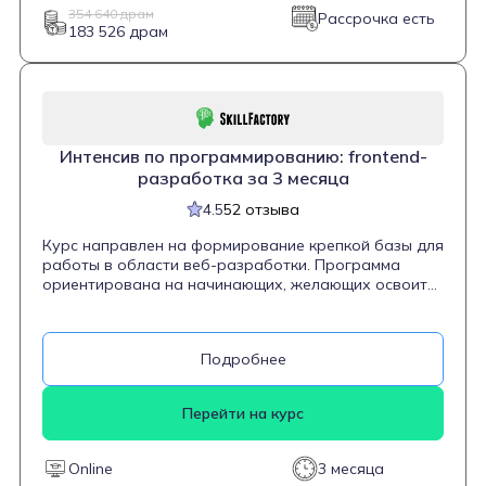
354 640 драм
Рассрочка есть
183 526 драм
Интенсив по программированию: frontend-
разработка за 3 месяца
4.5
52 отзыва
Курс направлен на формирование крепкой базы для
работы в области веб-разработки. Программа
ориентирована на начинающих, желающих освоить
frontend с нуля, а также тех, кто имеет небольшой
опыт и хочет углубить свои знания. Курс
охватывает ключевые аспекты создания
Подробнее
интерактивных и адаптивных сайтов, включая
основы HTML, CSS и JavaScript, работу с
популярными фреймворками и библиотеками,
Перейти на курс
такими как React. Студенты также осваивают
работу с API и обучаются методам тестирования и
оптимизации кода, что позволяет им создавать
Online
3 месяца
быстрые и функциональные веб-приложения. К