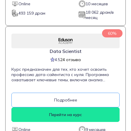
Online
10 месяцев
18 062 драм/в
493 159 драм
месяц
60%
Data Scientist
4.5
24 отзыва
Курс предназначен для тех, кто хочет освоить
профессию дата-сайентиста с нуля. Программа
охватывает ключевые темы, включая анализ
больших данных, машинное обучение,
математическую статистику и программирование на
Python. Студенты научатся моделировать бизнес-
Подробнее
процессы, собирать портфолио из учебных
проектов и смогут начать работать в IT уже через 6
месяцев. Курс обновлен весной 2023 года и
Перейти на курс
включает 215 интерактивных уроков и 11 проектов
для портфолио.
Online
9 месяцев