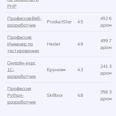
PHP
Профессия:Веб-
452 65
ProductStar
4.5
разработчик
драм
Профессия:
499 72
Инженер по
Hexlet
4.9
драм
тестированию
Онлайн-курс
241 39
1С-
Бруноям
4.3
драм
разработчик
Профессия
356 31
Python-
Skillbox
4.8
драм
разработчик