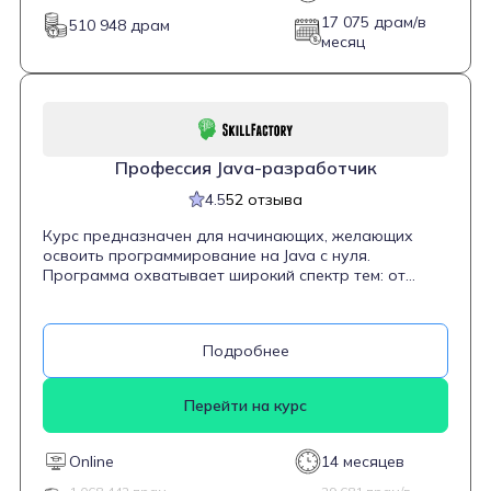
17 075 драм/в
510 948 драм
месяц
Профессия Java-разработчик
4.5
52 отзыва
Курс предназначен для начинающих, желающих
освоить программирование на Java с нуля.
Программа охватывает широкий спектр тем: от
основ Java и объектно-ориентированного
программирования до работы с базами данных,
фреймворком Spring и основами DevOps. Студенты
Подробнее
научатся создавать десктопные и веб-приложения,
разрабатывать серверную логику и настраивать
взаимодействие с базами данных. Обучение длится
Перейти на курс
14 месяцев, что позволяет глубоко погрузиться в
материал и закрепить навыки на практике.
Online
14 месяцев