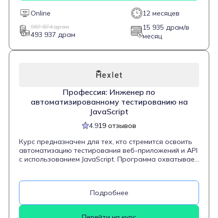
реагированию на инциденты безопасности. Важной
частью обучения становится работа с
Online
12 месяцев
организационно-распорядительной документацией
в области информационной безопасности, что
987 874 драм
15 935 драм/в
493 937 драм
позволяет студентам не только понимать
месяц
технические аспекты, но и ориентироваться в
административной стороне профессии. Курс
подходит для новичков, не имеющих опыта в IT, и
нацелен на создание прочной основы для
дальнейшего развития в области
кибербезопасности.
Профессия: Инженер по
автоматизированному тестированию на
JavaScript
4.9
19 отзывов
Курс предназначен для тех, кто стремится освоить
автоматизацию тестирования веб-приложений и API
с использованием JavaScript. Программа охватывает
широкий спектр тем, включая основы
программирования на JavaScript, работу с
фреймворками Vitest и Playwright, проведение
Подробнее
интеграционного и юнит-тестирования, а также
создание UI-тестов. Студенты научатся писать
автотесты, разбираться в архитектуре приложений,
Перейти на курс