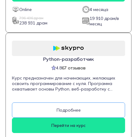
включает доступ к материалам навсегда. Он будет
полезен начинающим системным администраторам и
Online
4 месяца
тем, кто планирует развиваться в направлении
DevOps-инженерии.
796 436 драм
19 910 драм/в
238 931 драм
месяц
Python-разработчик
4.8
67 отзывов
Курс предназначен для начинающих, желающих
освоить программирование с нуля. Программа
охватывает основы Python, веб-разработку с
использованием фреймворков Flask и Django,
работу с базами данных, а также инструменты
контроля версий и деплой. Студенты научатся
Подробнее
писать чистый и стабильный код, разрабатывать
серверные приложения и интегрировать их с
различными сервисами.
Перейти на курс