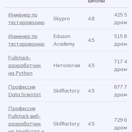
школы
Инженер по
425 56
Skypro
4.8
тестированию
драм
Инженер по
Eduson
515 84
4.5
тестированию
Academy
драм
Fullstack-
717 42
разработчик
Нетология
4.5
драм
на Python
Профессия
877 71
Skillfactory
4.5
Data Scientist
драм
Профессия
Fullstack веб-
729 68
разработчик
Skillfactory
4.5
драм
на JavaScript и