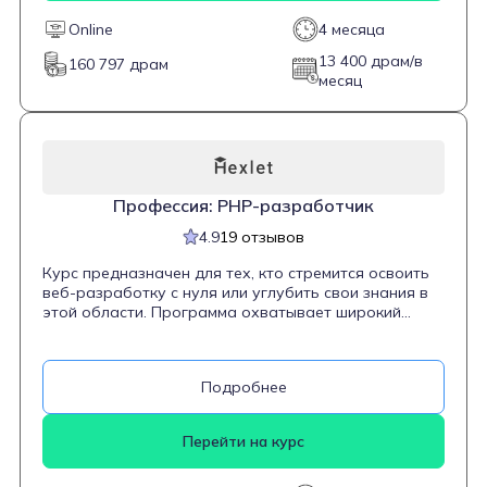
позволит закрепить полученные знания на практике.
Online
4 месяца
13 400 драм/в
160 797 драм
месяц
Профессия: PHP-разработчик
4.9
19 отзывов
Курс предназначен для тех, кто стремится освоить
веб-разработку с нуля или углубить свои знания в
этой области. Программа охватывает широкий
спектр тем, начиная с основ HTML и CSS, что
позволяет понять структуру и стилизацию веб-
страниц. Далее студенты изучают язык PHP, его
Подробнее
синтаксис и особенности, а также работу с базами
данных через SQL. Особое внимание уделяется
фреймворку Laravel, который помогает ускорить
Перейти на курс
разработку и автоматизировать рутинные задачи.
Курс включает четыре практических проекта,