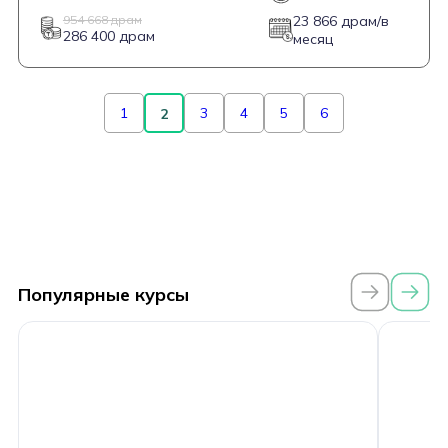
954 668 драм
23 866 драм/в
286 400 драм
месяц
1
3
4
5
6
2
Популярные курсы