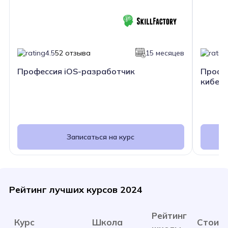
4.5
52 отзыва
15 месяцев
Профессия iOS-разработчик
Профе
киберб
Записаться на курс
Рейтинг лучших курсов 2024
Рейтинг
Курс
Школа
Стоим