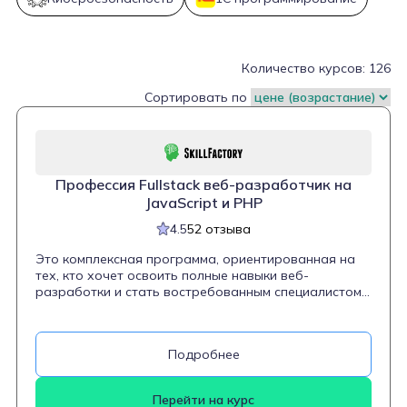
Количество курсов: 126
Сортировать по
Профессия Fullstack веб-разработчик на
JavaScript и PHP
4.5
52 отзыва
Это комплексная программа, ориентированная на
тех, кто хочет освоить полные навыки веб-
разработки и стать востребованным специалистом
в этой области. В ходе обучения студенты проходят
все основные этапы создания современных веб-
приложений — от работы с интерфейсами до
Подробнее
написания серверной логики и управления базами
данных. Программа охватывает ключевые
технологии для веб-разработки: JavaScript и его
Перейти на курс
фреймворки (например, React), основы серверного