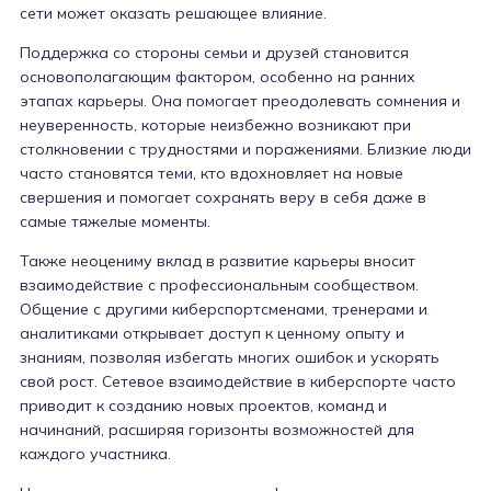
сети может оказать решающее влияние.
Поддержка со стороны семьи и друзей становится
основополагающим фактором, особенно на ранних
этапах карьеры. Она помогает преодолевать сомнения и
неуверенность, которые неизбежно возникают при
столкновении с трудностями и поражениями. Близкие люди
часто становятся теми, кто вдохновляет на новые
свершения и помогает сохранять веру в себя даже в
самые тяжелые моменты.
Также неоцениму вклад в развитие карьеры вносит
взаимодействие с профессиональным сообществом.
Общение с другими киберспортсменами, тренерами и
аналитиками открывает доступ к ценному опыту и
знаниям, позволяя избегать многих ошибок и ускорять
свой рост. Сетевое взаимодействие в киберспорте часто
приводит к созданию новых проектов, команд и
начинаний, расширяя горизонты возможностей для
каждого участника.