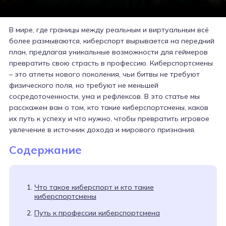
В мире, где границы между реальным и виртуальным всё
более размываются, киберспорт вырывается на передний
план, предлагая уникальные возможности для геймеров
превратить свою страсть в профессию. Киберспортсмены
– это атлеты нового поколения, чьи битвы не требуют
физического поля, но требуют не меньшей
сосредоточенности, ума и рефлексов. В это статье мы
расскажем вам о том, кто такие киберспортсмены, каков
их путь к успеху и что нужно, чтобы превратить игровое
увлечение в источник дохода и мирового признания.
Содержание
Что такое киберспорт и кто такие
киберспортсмены
Путь к профессии киберспортсмена