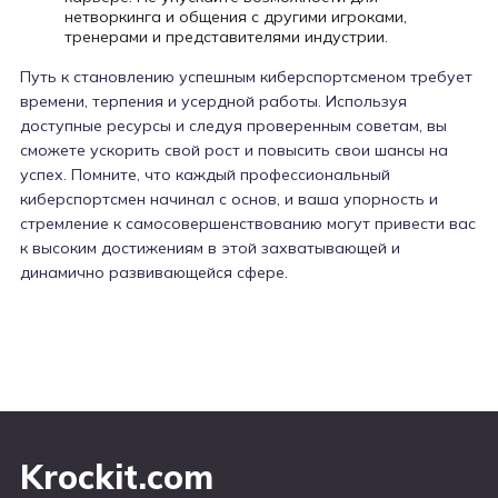
нетворкинга и общения с другими игроками,
тренерами и представителями индустрии.
Путь к становлению успешным киберспортсменом требует
времени, терпения и усердной работы. Используя
доступные ресурсы и следуя проверенным советам, вы
сможете ускорить свой рост и повысить свои шансы на
успех. Помните, что каждый профессиональный
киберспортсмен начинал с основ, и ваша упорность и
стремление к самосовершенствованию могут привести вас
к высоким достижениям в этой захватывающей и
динамично развивающейся сфере.
Krockit.com