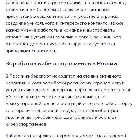
совершенствовать игровые навыки, но и работать над
своим личным брендом. Это включает активное
присутствие в социальных сетях, участие в стримах,
создание уникального и интересного контента. Также
важно умение работать в команде и выстраивать
отношения с другими игроками и организациями, что
открывает доступ к участию в крупных турнирах и
привлекает спонсоров.
Заработок киберспортсменов в России
В России киберспорт находится на стадии активного
развития, и хотя заработки российских игроков могут
уступать мировым стандартам, перспективы роста в этой
области велики. Успехи российских команд на
международной арене и растущий интерес к киберспорту
со стороны спонсоров и государства способствуют
увеличению призовых фондов турниров и зарплат
киберспортсменов.
Киберспорт открывает перед молодыми талантливыми