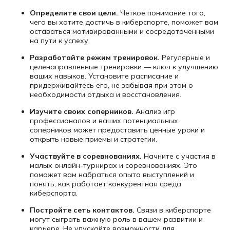
Определите свои цели.
Четкое понимание того,
чего вы хотите достичь в киберспорте, поможет вам
оставаться мотивированными и сосредоточенными
на пути к успеху.
Разработайте режим тренировок.
Регулярные и
целенаправленные тренировки — ключ к улучшению
ваших навыков. Установите расписание и
придерживайтесь его, не забывая при этом о
необходимости отдыха и восстановления.
Изучите своих соперников.
Анализ игр
профессионалов и ваших потенциальных
соперников может предоставить ценные уроки и
открыть новые приемы и стратегии.
Участвуйте в соревнованиях.
Начните с участия в
малых онлайн-турнирах и соревнованиях. Это
поможет вам набраться опыта выступлений и
понять, как работает конкурентная среда
киберспорта.
Постройте сеть контактов.
Связи в киберспорте
могут сыграть важную роль в вашем развитии и
карьере. Не упускайте возможности для