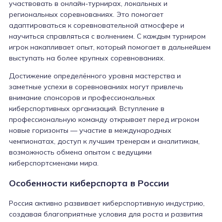
участвовать в онлайн-турнирах, локальных и
региональных соревнованиях. Это помогает
адаптироваться к соревновательной атмосфере и
научиться справляться с волнением. С каждым турниром
игрок накапливает опыт, который помогает в дальнейшем
выступать на более крупных соревнованиях.
Достижение определённого уровня мастерства и
заметные успехи в соревнованиях могут привлечь
внимание спонсоров и профессиональных
киберспортивных организаций. Вступление в
профессиональную команду открывает перед игроком
новые горизонты — участие в международных
чемпионатах, доступ к лучшим тренерам и аналитикам,
возможность обмена опытом с ведущими
киберспортсменами мира.
Особенности киберспорта в России
Россия активно развивает киберспортивную индустрию,
создавая благоприятные условия для роста и развития