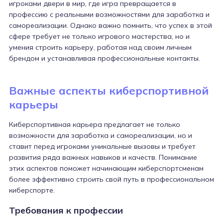
игроками двери в мир, где игра превращается в
профессию с реальными возможностями для заработка и
самореализации. Однако важно помнить, что успех в этой
сфере требует не только игрового мастерства, но и
умения строить карьеру, работая над своим личным
брендом и устанавливая профессиональные контакты.
Важные аспекты киберспортивной
карьеры
Киберспортивная карьера предлагает не только
возможности для заработка и самореализации, но и
ставит перед игроками уникальные вызовы и требует
развития ряда важных навыков и качеств. Понимание
этих аспектов поможет начинающим киберспортсменам
более эффективно строить свой путь в профессиональном
киберспорте.
Требования к профессии