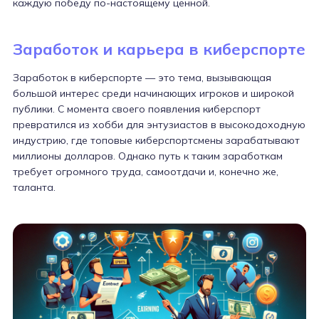
каждую победу по-настоящему ценной.
Заработок и карьера в киберспорте
Заработок в киберспорте — это тема, вызывающая
большой интерес среди начинающих игроков и широкой
публики. С момента своего появления киберспорт
превратился из хобби для энтузиастов в высокодоходную
индустрию, где топовые киберспортсмены зарабатывают
миллионы долларов. Однако путь к таким заработкам
требует огромного труда, самоотдачи и, конечно же,
таланта.