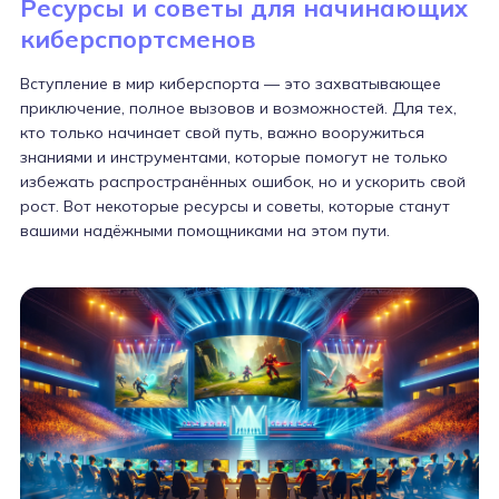
Ресурсы и советы для начинающих
киберспортсменов
Вступление в мир киберспорта — это захватывающее
приключение, полное вызовов и возможностей. Для тех,
кто только начинает свой путь, важно вооружиться
знаниями и инструментами, которые помогут не только
избежать распространённых ошибок, но и ускорить свой
рост. Вот некоторые ресурсы и советы, которые станут
вашими надёжными помощниками на этом пути.