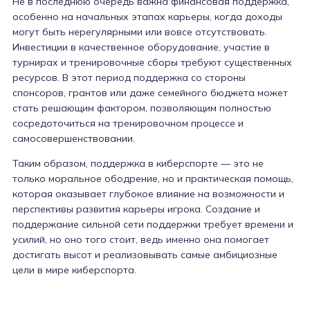
Не в последнюю очередь важна финансовая поддержка,
особенно на начальных этапах карьеры, когда доходы
могут быть нерегулярными или вовсе отсутствовать.
Инвестиции в качественное оборудование, участие в
турнирах и тренировочные сборы требуют существенных
ресурсов. В этот период поддержка со стороны
спонсоров, грантов или даже семейного бюджета может
стать решающим фактором, позволяющим полностью
сосредоточиться на тренировочном процессе и
самосовершенствовании.
Таким образом, поддержка в киберспорте — это не
только моральное ободрение, но и практическая помощь,
которая оказывает глубокое влияние на возможности и
перспективы развития карьеры игрока. Создание и
поддержание сильной сети поддержки требует времени и
усилий, но оно того стоит, ведь именно она помогает
достигать высот и реализовывать самые амбициозные
цели в мире киберспорта.