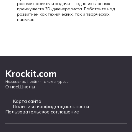
разные проекты и задачи — одно из главных
преимуществ 3D-дженералиста. Работайте над
развитием как технических, так и творческих
навыков.
Krockit.com
Независимый рейтинг школ и курсов.
О нас
Школы
Карта сайта
Политика конфиденциальности
Пользовательское соглашение