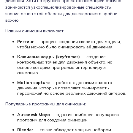
действия. Хотя на крупных проектах анимацией обычно
занимаются узкоспециализированные специалисты,
знание основ этой области для дженералиста крайне
важно.
Навыки анимации включают:
Риггинг
— процесс создания скелета для модели,
чтобы можно было анимировать её движения.
Ключевые кадры (keyframes)
— создание
контрольных точек для движения объекта, на
основе которых программа интерполирует
анимацию.
Motion capture
— работа с данными захвата
движения, которые позволяют анимировать
персонажей на основе реальных движений актёров.
Популярные программы для анимации:
Autodesk Maya
— одна из наиболее популярных
программ для создания анимации.
Blender
— также обладает мощным набором