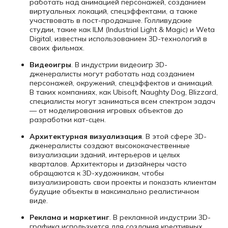
работать над анимацией персонажей, созданием
виртуальных локаций, спецэффектами, а также
участвовать в пост-продакшне. Голливудские
студии, такие как ILM (Industrial Light & Magic) и Weta
Digital, известны использованием 3D-технологий в
своих фильмах.
Видеоигры
. В индустрии видеоигр 3D-
дженералисты могут работать над созданием
персонажей, окружений, спецэффектов и анимаций.
В таких компаниях, как Ubisoft, Naughty Dog, Blizzard,
специалисты могут заниматься всем спектром задач
— от моделирования игровых объектов до
разработки кат-сцен.
Архитектурная визуализация
. В этой сфере 3D-
дженералисты создают высококачественные
визуализации зданий, интерьеров и целых
кварталов. Архитекторы и дизайнеры часто
обращаются к 3D-художникам, чтобы
визуализировать свои проекты и показать клиентам
будущие объекты в максимально реалистичном
виде.
Реклама и маркетинг
. В рекламной индустрии 3D-
графика используется для создания креативных