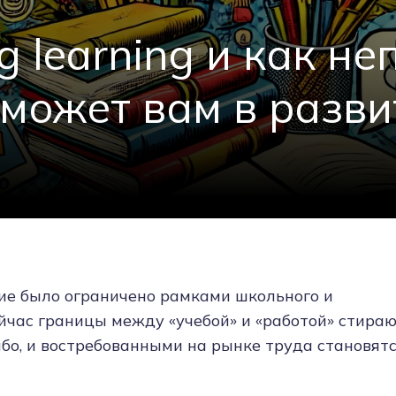
ng learning и как 
может вам в разви
ие было ограничено рамками школьного и
ейчас границы между «учебой» и «работой» стира
бо, и востребованными на рынке труда становятся