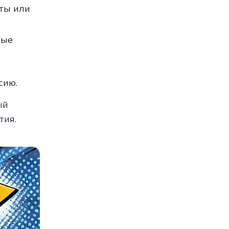
сты или
ные
сию.
ый
тия.