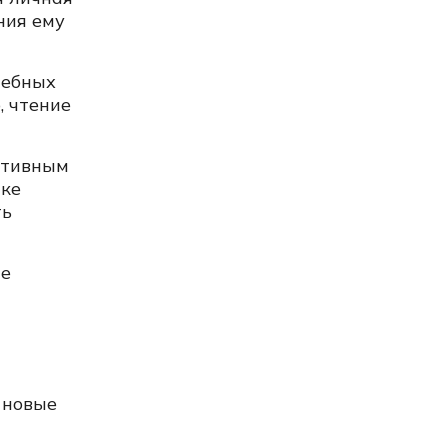
ания ему
чебных
, чтение
аптивным
нке
ть
ие
е
ь новые