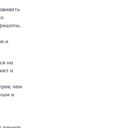
азвивать
то
оркшопы,
ия и
ся на
жет и
рее, чем
шным и
я личная