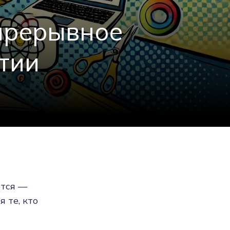
непрерывное
тии
ются —
 те, кто