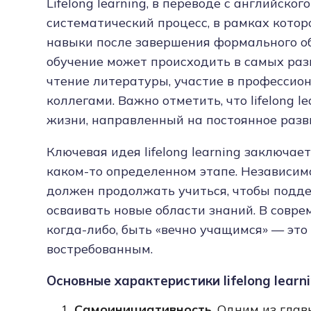
Lifelong learning, в переводе с английско
систематический процесс, в рамках кото
навыки после завершения формального об
обучение может происходить в самых раз
чтение литературы, участие в профессио
коллегами. Важно отметить, что lifelong l
жизни, направленный на постоянное разв
Ключевая идея lifelong learning заключае
каком-то определенном этапе. Независим
должен продолжать учиться, чтобы подде
осваивать новые области знаний. В совре
когда-либо, быть «вечно учащимся» — это
востребованным.
Основные характеристики lifelong learni
Самоинициативность
. Одним из гла