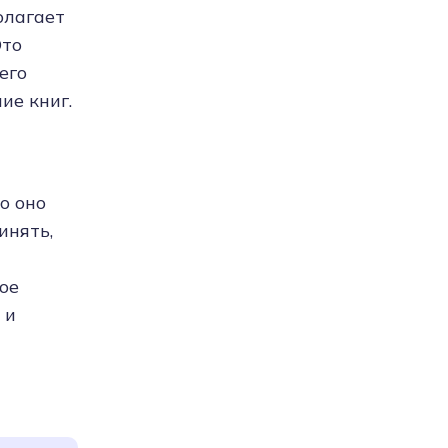
олагает
Это
его
ие книг.
ко оно
инять,
ое
 и