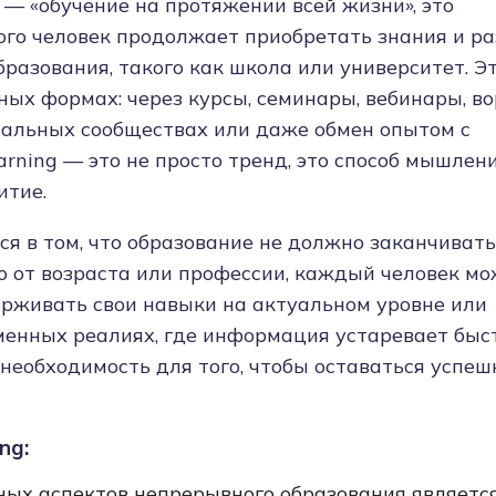
го — «обучение на протяжении всей жизни», это
рого человек продолжает приобретать знания и р
разования, такого как школа или университет. Э
ных формах: через курсы, семинары, вебинары, в
нальных сообществах или даже обмен опытом с
earning — это не просто тренд, это способ мышлен
итие.
тся в том, что образование не должно заканчивать
о от возраста или профессии, каждый человек мо
рживать свои навыки на актуальном уровне или
менных реалиях, где информация устаревает быст
 необходимость для того, чтобы оставаться успе
ng:
вных аспектов непрерывного образования являетс