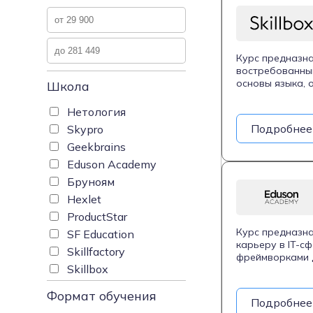
Курс предназна
востребованным
основы языка, 
Школа
веб-приложений
оптимизацию ко
Нетология
многопоточные 
Подробнее
Skypro
включает коман
Geekbrains
практический о
создавать слож
Eduson Academy
команде.
Бруноям
Hexlet
ProductStar
Курс предназна
SF Education
карьеру в IT-с
Skillfactory
фреймворками д
Skillbox
данных, машинн
создадут 7 про
Формат обучения
весной 2023 го
Подробнее
официальный д