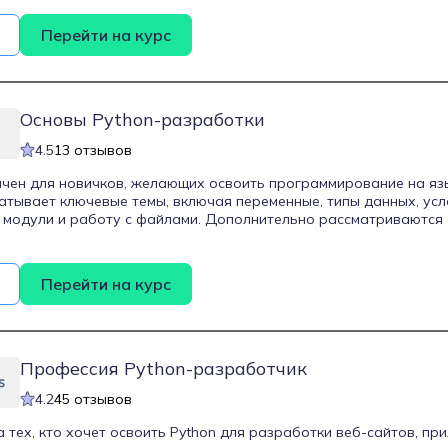
ортфолио и приобрести практический опыт. Курс длится 12 мес
удоустройстве, а также диплом о профессиональной переподг
Перейти на курс
Основы Python-разработки
4.5
13 отзывов
чен для новичков, желающих освоить программирование на язык
тывает ключевые темы, включая переменные, типы данных, ус
, модули и работу с файлами. Дополнительно рассматриваются
SQL и системой контроля версий GIT. Курс длится три месяца и
анятий, основанных на реальных кейсах крупных компаний. Ст
торов, которые помогают выстроить эффективное обучение и у
Перейти на курс
срок при трудоустройстве. По завершении обучения предусмо
екта и добавление его в портфолио.
Профессия Python-разработчик
4.2
45 отзывов
 тех, кто хочет освоить Python для разработки веб-сайтов, при