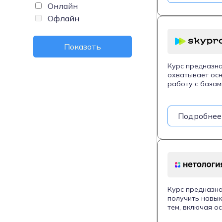
Онлайн
Офлайн
Показать
Курс предназн
охватывает осн
работу с базам
писать чистый 
различными сер
Подробнее
Курс предназна
получить навык
тем, включая о
базами данных 