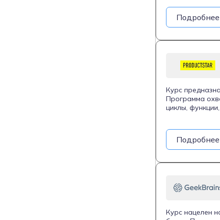
сформировать п
поддержку в тр
Подробнее
завершении.
Курс предназна
Программа охва
циклы, функции
базами данных 
практических з
поддержку мен
Подробнее
испытательный 
финального про
Курс нацелен на