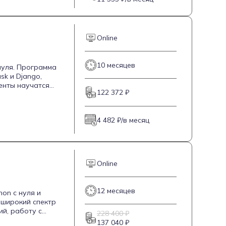
Online
10 месяцев
нуля. Программа
sk и Django,
денты научатся
122 372 ₽
грировать их с
4 482 ₽/в месяц
Online
12 месяцев
on с нуля и
 широкий спектр
ий, работу с
228 400 ₽
что позволит им
137 040 ₽