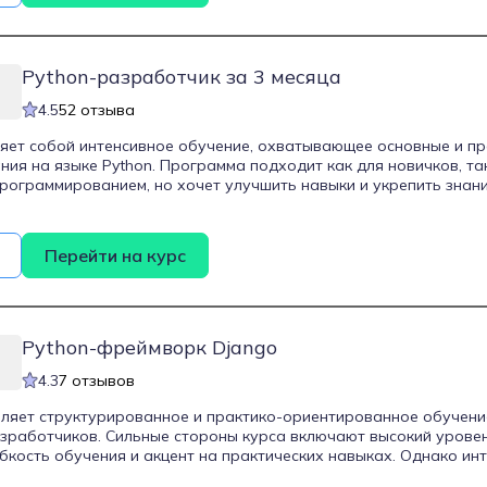
помощь в трудоустройстве, включая гарантированные собеседо
ртнерами.
Python-разработчик за 3 месяца
4.5
52 отзыва
яет собой интенсивное обучение, охватывающее основные и п
ия на языке Python. Программа подходит как для новичков, так 
программированием, но хочет улучшить навыки и укрепить знани
ют базовые концепции Python, включая синтаксис, структуры да
 модулями. Программа также охватывает сложные аспекты, так
ация процессов, основы аналитики и машинного обучения. Курс р
Перейти на курс
чить востребованные навыки, начать карьеру в IT или сделать 
ую с программированием и анализом данных. Учащиеся заверша
ия собственных проектов и практических навыков, что являет
о роста.
Python-фреймворк Django
4.3
7 отзывов
ляет структурированное и практико-ориентированное обучени
зработчиков. Сильные стороны курса включают высокий урове
ибкость обучения и акцент на практических навыках. Однако ин
т представлять сложность для новичков, и для успешного тру