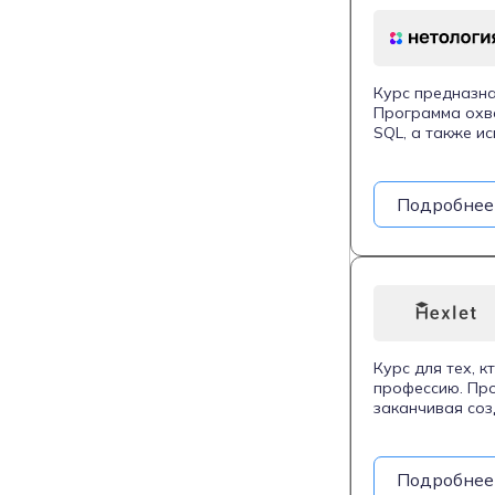
Курс предназна
Программа охва
SQL, а также и
научатся управ
контроля верси
удобный интерф
Подробнее
позволяет закр
Курс для тех, 
профессию. Про
заканчивая соз
Студенты изуча
разработки. Ку
портфолио на G
Подробнее
позволяет совм