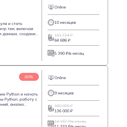
Online
10 месяцев
уля и стать
ктр тем, включая
и данных, создание
161 714 ₽
рование и
64 686 ₽
д, разрабатывать
I. Курс также
5 390 ₽/в месяц
олучить
выпускники смогут
о работать в
60%
Online
9 месяцев
ыке Python и начать
ы Python, работу с
ний, анализ
340 000 ₽
ое задание и
136 000 ₽
да. Курс обновлен
 обучения выдается
14 167 ₽/в месяц
11 333 ₽/в месяц