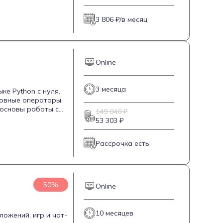
яцев и включает
отовке по
3 806 ₽/в месяц
Online
3 месяца
е Python с нуля.
ловные операторы,
 основы работы с
149 040 ₽
 включает 70%
53 303 ₽
уденты получают
спешно пройти
Рассрочка есть
трена защита
50%
Online
10 месяцев
ложений, игр и чат-