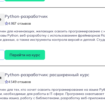
Python-разработчик
4.8
67 отзывов
ачен для начинающих, желающих освоить программирование с 
овы Python, веб-разработку с использованием фреймворков Fla
и данных, а также инструменты контроля версий и деплой. Сту
и стабильный код, разрабатывать серверные приложения и инте
висами.
Перейти на курс
Python-разработчик: расширенный курс
4.5
49 отзывов
чен для тех, кто хочет освоить программирование на языке Pyth
и, необходимые для работы в IT-сфере. Программа охватывает
сновы языка, работу с библиотеками, разработку веб-приложен
и основы машинного обучения. Студенты выполнят 22 проекта, 