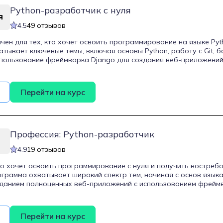
Python-разработчик с нуля
4.5
49 отзывов
чен для тех, кто хочет освоить программирование на языке Pyth
тывает ключевые темы, включая основы Python, работу с Git, 
спользование фреймворка Django для создания веб-приложений
лять скоростью и качеством разработки, работать в команде 
й, проектировать взаимодействие приложений с базами данных
ейс приложений. Курс включает 11 практических проектов для
Перейти на курс
епить полученные знания на практике.
Профессия: Python-разработчик
4.9
19 отзывов
кто хочет освоить программирование с нуля и получить востребо
грамма охватывает широкий спектр тем, начиная с основ языка
данием полноценных веб-приложений с использованием фреймв
ют структуры данных, алгоритмы, работу с базами данных и пр
рс также включает четыре практических проекта, которые пом
itHub. Обучение проходит в гибком формате без жестких дедла
Перейти на курс
ещать его с работой или учебой. Дополнительно предоставля