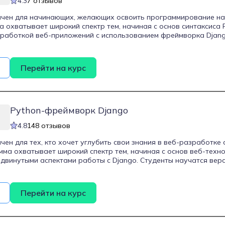
4.3
7 отзывов
чен для начинающих, желающих освоить программирование на 
а охватывает широкий спектр тем, начиная с основ синтаксиса 
работкой веб-приложений с использованием фреймворка Djang
лгоритмы и структуры данных, основы тестирования и написание 
 практические задания, направленные на закрепление теоретич
ов решения реальных задач. Обучение проходит в формате ви
Перейти на курс
ыполнения заданий трех уровней сложности, которые проверя
ов. По завершении курса выпускники получают сертификат и г
Python-фреймворк Django
4.8
148 отзывов
чен для тех, кто хочет углубить свои знания в веб-разработке
мма охватывает широкий спектр тем, начиная с основ веб-техно
двинутыми аспектами работы с Django. Студенты научатся вер
ю HTML и CSS, разрабатывать и оптимизировать веб-приложени
крывать код тестами, а также работать с базовыми элементами J
матических модулей и более 80 видеоуроков, что позволяет глу
Перейти на курс
ение рассчитано на 3 месяца, однако доступ к материалам пре
 позволяет проходить курс в удобном темпе.