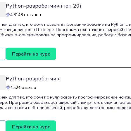
Python-разработчик (топ 20)
4.8
148 отзывов
чен для тех, кто хочет освоить программирование на Python с н
 специалистом в IT-сфере. Программа охватывает широкий спе
объектно-ориентированное программирование, работу с базам
 с использованием фреймворков Django и Flask, а также тести
да. Студенты научатся писать чистый и структурированный ко
приложения, подключать сторонние библиотеки и работать с AP
Перейти на курс
дную стажировку под руководством тимлида, что позволяет п
пыт работы над реальными проектами. По окончании обучения 
ные веб-приложения, автоматизировать процессы и эффективн
Python-разработчик
4.5
24 отзыва
чен для тех, кто хочет с нуля освоить программирование на яз
фере. Программа охватывает широкий спектр тем, включая основ
ля создания веб-приложений, разработку десктопных приложе
ое обучение и тестирование. Студенты выполнят 71 практическ
ектов для портфолио, что поможет им выделиться на рынке тру
да и включает 365 дней поддержки наставника. По завершении
Перейти на курс
иплом.