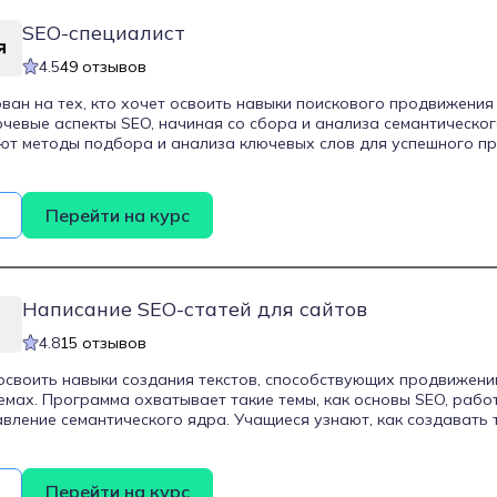
SEO-специалист
4.5
49 отзывов
ван на тех, кто хочет освоить навыки поискового продвижения
чевые аспекты SEO, начиная со сбора и анализа семантическог
ют методы подбора и анализа ключевых слов для успешного п
кже предусмотрено изучение внутренней оптимизации, включая
ющие на ранжирование сайта, такие как скорость загрузки, стр
аниц. Занятия по внешней оптимизации охватывают стратегии 
Перейти на курс
ия качественных внешних ссылок, что усиливает авторитетност
ючает блок по аналитике и мониторингу, где студентов учат рабо
 как Яндекс.Метрика и Google Analytics, чтобы эффективно оце
й. Программа длится 11 месяцев, предлагая студентам 138 час
ких занятий, что позволяет полноценно погрузиться в процесс 
Написание SEO-статей для сайтов
офессиональные навыки.
4.8
15 отзывов
освоить навыки создания текстов, способствующих продвижени
емах. Программа охватывает такие темы, как основы SEO, рабо
авление семантического ядра. Учащиеся узнают, как создавать 
кстов, разберутся в LSI-копирайтинге, изучат алгоритмы написа
 полезными инструментами для работы. Также в курсе рассмат
аимодействия с заказчиками, что делает его особенно полезн
Перейти на курс