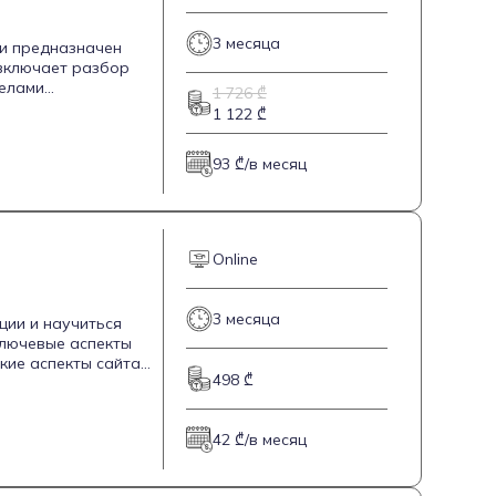
3 месяца
 и предназначен
 включает разбор
делами
1 726 ₾
ой аудитории.
1 122 ₾
ть анализ,
 систем и избежать
93 ₾/в месяц
структура сайта,
ии под иностранные
цию, нацеленную на
практические
з такие
Online
тивность принятых
ть знания и
3 месяца
ции и научиться
ключевые аспекты
кие аспекты сайта,
498 ₾
 начинающих, так и
42 ₾/в месяц