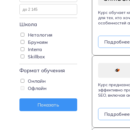
Курс обучает 
для тех, кто х
особенностей 
Школа
русскоязычного
Значительное в
Нетология
оптимизировать
Подробнее
Бруноям
санкций. Важны
Interra
что позволяет 
запросы. Помим
Skillbox
усиление видим
навыки, которы
Формат обучения
инструменты, ка
решений. Эта п
наладить связь
Онлайн
Курс предназна
Офлайн
эффективно про
SEO, включая а
работу с внешн
Показать
для тех, кто хо
Подробнее