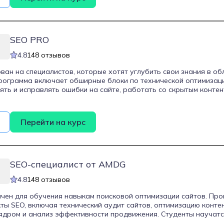
маркетологов и владельцев бизнеса.
SEO PRO
4.8
148 отзывов
ван на специалистов, которые хотят углубить свои знания в об
рограмма включает обширные блоки по технической оптимизац
ять и исправлять ошибки на сайте, работать со скрытым конте
 В разделе контентной оптимизации рассматриваются методы с
а-описаний, анализ текстов конкурентов и составление техниче
Курс также охватывает темы внешнего ссылочного продвижени
Перейти на курс
атегии ссылочного окружения и планирование наращивания вн
е уделяется аналитике, с которой студенты смогут оценивать 
здавать дашборды для прогнозирования развития проекта. Пом
блоков, программа включает навыки управления командой, поз
имодействовать с копирайтерами, верстальщиками и программ
SEO-специалист от AMDG
ачинающих SEO-специалистов и профессионалов смежных digita
сить эффективность продвижения своих проектов.
4.8
148 отзывов
чен для обучения навыкам поисковой оптимизации сайтов. Пр
ты SEO, включая технический аудит сайтов, оптимизацию контен
ядром и анализ эффективности продвижения. Студенты научатс
систем Яндекса и Google, привлекать целевой трафик и увелич