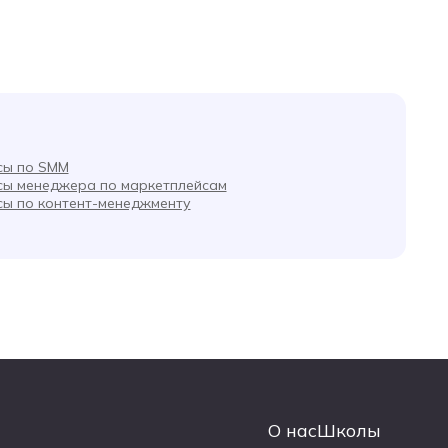
сы по SMM
сы менеджера по маркетплейсам
сы по контент-менеджменту
О нас
Школы