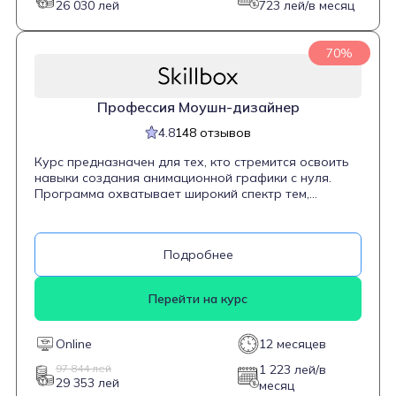
26 030 лей
723 лей/в месяц
70%
Профессия Моушн-дизайнер
4.8
148 отзывов
Курс предназначен для тех, кто стремится освоить
навыки создания анимационной графики с нуля.
Программа охватывает широкий спектр тем,
включая работу с Adobe Photoshop, Illustrator, After
Effects, Cinema 4D и Blender. Студенты научатся
создавать 2D- и 3D-анимации, моделировать
Подробнее
объекты, работать с хромакеем и монтировать
видеоролики. Курс подходит как для новичков, так и
для тех, кто хочет углубить свои знания в области
Перейти на курс
моушн-дизайна. Особое внимание уделяется
практическим заданиям и созданию портфолио из
более чем 20 проектов, что способствует
Online
12 месяцев
подготовке к реальной работе в индустрии.
97 844 лей
1 223 лей/в
29 353 лей
месяц