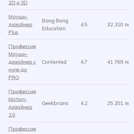
2D и 3D
Моушн-
Bang Bang
дизайнер
4.5
32 310 лей
Education
Plus
Профессия
Моушн-
дизайнер c
Contented
4.7
41 769 лей
нуля до
PRO
Профессия
Motion-
Geekbrains
4.2
25 201 лей
дизайнер
2.0
Профессия