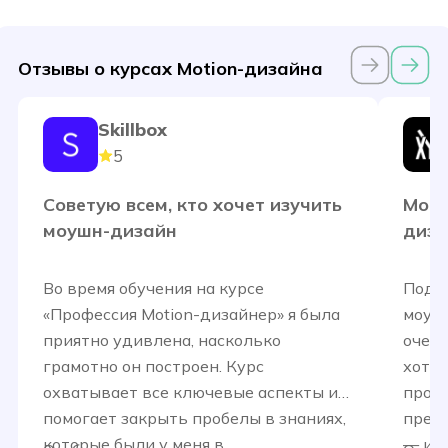
Отзывы о курсах Motion-дизайна
Skillbox
5
Советую всем, кто хочет изучить
Мой 
моушн-дизайн
диза
Во время обучения на курсе
Подх
«Профессия Motion-дизайнер» я была
моушн
приятно удивлена, насколько
очень
грамотно он построен. Курс
хоте
охватывает все ключевые аспекты и
проф
помогает закрыть пробелы в знаниях,
преп
которые были у меня в
— их 