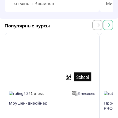
Татьяна, г.Кишинев
Миха
Популярные курсы
4.3
41 отзыв
6 месяцев
Моушен-дизайнер
Профес
PRO