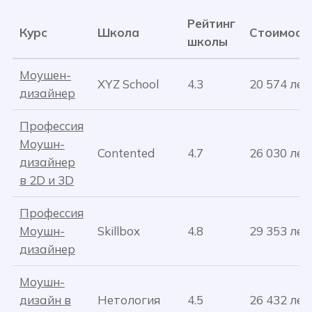
Рейтинг
Курс
Школа
Стоимост
школы
Моушен-
XYZ School
4.3
20 574 лей
дизайнер
Профессия
Моушн-
Contented
4.7
26 030 лей
дизайнер
в 2D и 3D
Профессия
Моушн-
Skillbox
4.8
29 353 лей
дизайнер
Моушн-
дизайн в
Нетология
4.5
26 432 лей