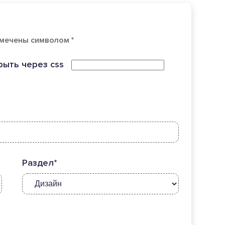
мечены символом *
рыть через css
Раздел*