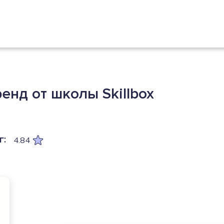
енд от школы Skillbox
г:
4.84