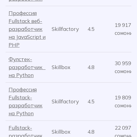
Профессия
Fullstack веб-
19 917
разработчик
Skillfactory
4.5
сомони
на JavaScript и
PHP
Фулстек-
30 959
разработчик
Skillbox
4.8
сомони
на Python
Профессия
Fullstack-
19 809
Skillfactory
4.5
разработчик
сомони
на Python
Fullstack-
22 097
Skillbox
4.8
разработчик
сомони