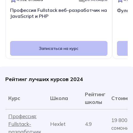
Профессия Fullstack веб-разработчик на
Фулст
JavaScript и PHP
Записаться на курс
Рейтинг лучших курсов 2024
Рейтинг
Курс
Школа
Стоимо
школы
Профессия:
19 800
Fullstack-
Hexlet
4.9
сомони
разработчик