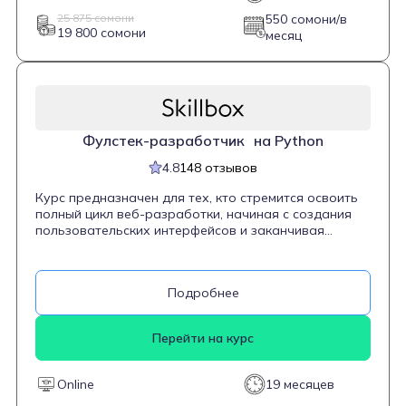
25 875 сомони
550 сомони/в
19 800 сомони
месяц
Фулстек-разработчик на Python
4.8
148 отзывов
Курс предназначен для тех, кто стремится освоить
полный цикл веб-разработки, начиная с создания
пользовательских интерфейсов и заканчивая
серверной частью приложений. Программа
охватывает ключевые технологии, включая HTML,
CSS, JavaScript и Python, а также работу с
Подробнее
фреймворками и базами данных. Студенты научатся
верстать сайты, программировать интерактивные
элементы, создавать серверную логику и
Перейти на курс
интегрировать базы данных. Курс подходит как для
новичков, так и для тех, кто хочет расширить свои
навыки в области веб-разработки.
Online
19 месяцев