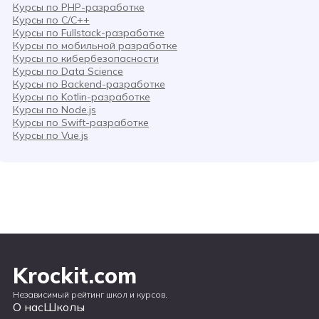
Курсы по PHP-разработке
Курсы по C/C++
Курсы по Fullstack-разработке
Курсы по мобильной разработке
Курсы по кибербезопасности
Курсы по Data Science
Курсы по Backend-разработке
Курсы по Kotlin-разработке
Курсы по Node.js
Курсы по Swift-разработке
Курсы по Vue.js
Krockit.com
Независимый рейтинг школ и курсов.
О нас
Школы