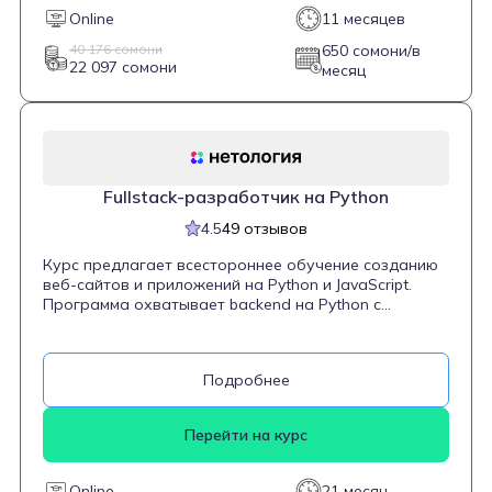
программировании и стремится стать
Online
11 месяцев
универсальным специалистом в области веб-
разработки.
40 176 сомони
650 сомони/в
22 097 сомони
месяц
Fullstack-разработчик на Python
4.5
49 отзывов
Курс предлагает всестороннее обучение созданию
веб-сайтов и приложений на Python и JavaScript.
Программа охватывает backend на Python с
использованием Django и работы с базами данных,
а также frontend с акцентом на HTML, CSS и React
для создания интерактивных интерфейсов.
Подробнее
Студенты выполняют 42 проекта, включая
командные, что помогает сформировать портфолио.
Обучение длится 20 месяцев, с вечерними занятиями
Перейти на курс
дважды в неделю, и завершается выдачей диплома
о профессиональной переподготовке.
Online
21 месяц