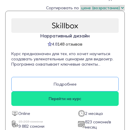
Сортировать по
Нарративный дизайн
4.8
148 отзывов
Курс предназначен для тех, кто хочет научиться
создавать увлекательные сценарии для видеоигр.
Программа охватывает ключевые аспекты
нарративного дизайна, включая разработку
сюжетов, создание персонажей, написание
диалогов и использование игровых механик для
Подробнее
передачи истории. Студенты изучат различные
жанры игр и научатся адаптировать нарратив под
каждый из них. Курс подходит как для новичков, так
Перейти на курс
и для тех, кто уже имеет опыт в сфере геймдева и
стремится углубить свои знания в области
нарративного дизайна.
Online
2 месяца
15 203 сомони
823 сомони/в
9 882 сомони
месяц