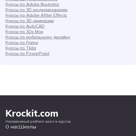
Курсы по Adobe Illustrator
Курсы по 3D-моделированию
Курсы по Adobe Aftter Effects
Курсы по 3D-анимации
Курсы по AutoCAD
Курсы по 3Ds Max
Курсы по мобильному дизайну
Курсы по Figma
Курсы по Tilda
Курсы по PowerPoint
Krockit.com
Независимый рейтинг школ и курсов.
О нас
Школы