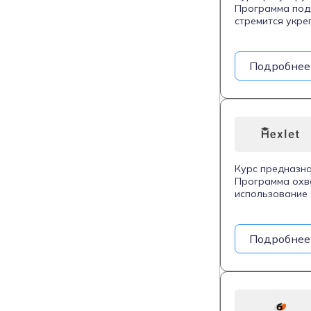
Программа подхо
стремится укре
анализа данных
применяемым в 
анализа данных
Подробнее
специализирова
отделами компа
Курс предназна
Программа охва
использование 
библиотек Pyth
также улучшать
созданием порт
Подробнее