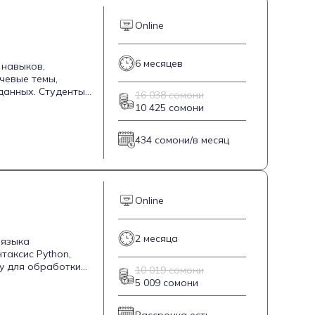
Online
6 месяцев
 навыков,
чевые темы,
данных. Студенты
16 038 сомони
т сформировать
10 425 сомони
вершается
434 сомони/в месяц
Online
2 месяца
 языка
таксис Python,
y для обработки
10 019 сомони
нимание уделяется
5 009 сомони
е с API-сервисами.
димые знания и
Рассрочка есть