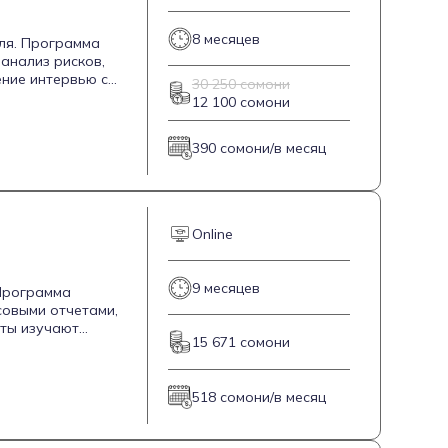
8 месяцев
уля. Программа
анализ рисков,
ение интервью с
30 250 сомони
 и basic flowchart.
12 100 сомони
анием Excel и
ать бизнес-задачи
390 сомони/в месяц
рс рассчитан на 4
также персональную
Online
9 месяцев
 Программа
совыми отчетами,
нты изучают
15 671 сомони
ые программы, а
их навыков,
ансового анализа.
518 сомони/в месяц