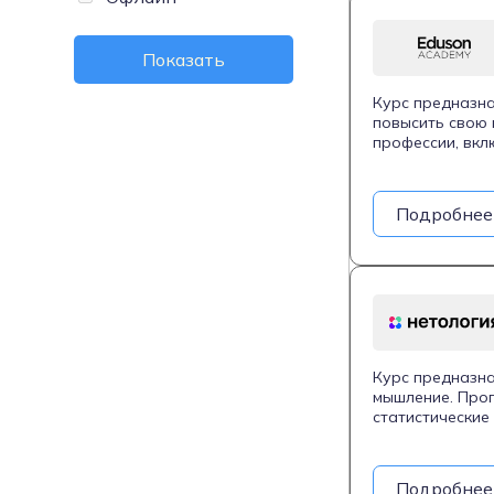
Показать
Курс предназна
повысить свою 
профессии, вкл
заказчиками, ф
состоит из 173
практических к
Подробнее
течение 365 дн
Курс предназна
мышление. Прог
статистические
программирован
данных и предс
видеозаписи, в
Подробнее