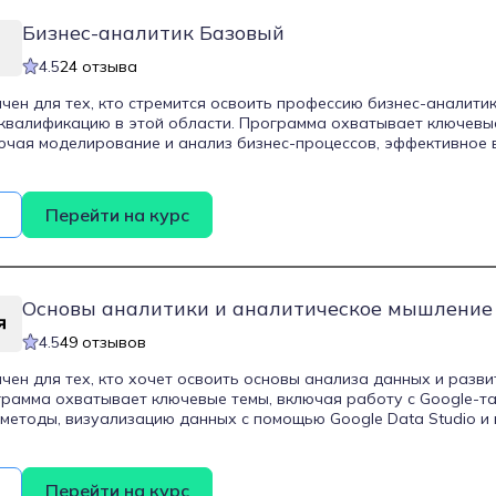
Бизнес-аналитик Базовый
4.5
24 отзыва
чен для тех, кто стремится освоить профессию бизнес-аналитик
квалификацию в этой области. Программа охватывает ключевы
ючая моделирование и анализ бизнес-процессов, эффективное 
ормулирование технических заданий и разработку финансовых
 уроков, включающих видеолекции, записи экрана и тренажеры, 
ейсов с обратной связью. Студентам предоставляется поддерж
Перейти на курс
ей, а по завершении обучения выдается официальный диплом.
Основы аналитики и аналитическое мышление
4.5
49 отзывов
чен для тех, кто хочет освоить основы анализа данных и разв
рамма охватывает ключевые темы, включая работу с Google-т
 методы, визуализацию данных с помощью Google Data Studio и 
ия Python. Студенты научатся формулировать гипотезы, пров
тавлять результаты в наглядной форме. Курс длится один меся
ебинары, квизы и практические задания. По завершении выдает
Перейти на курс