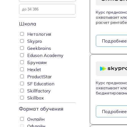
Курс предназна
охватывает клю
расчет рентабе
Школа
заказчиками и р
Студенты науча
Нетология
Google Sheets,
Подробнее
Skypro
с помощью SQL и
Geekbrains
месяца обучени
обратную связь
Eduson Academy
Бруноям
Hexlet
ProductStar
Курс предназна
SF Education
охватывает клю
Skillfactory
бюджетирование
Skillbox
инструменты ан
также методы в
Формат обучения
понимание фина
Подробнее
Онлайн
Офлайн