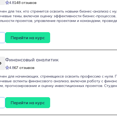
4.8
148 отзывов
чен для тех, кто стремится освоить навыки бизнес-анализа с н
чевые темы, включая оценку эффективности бизнес-процессов, 
льности проектов, управление проектами и командами, провед
уководством, а также изучение нотаций IDEF0, BPMN 2.0, EPC, CFF
тся анализировать данные на продвинутом уровне с использов
 выстраивать организационные структуры в Business Studio, реш
Перейти на курс
 Python, а также создавать отчеты в PowerPoint и Power BI. Ку
я и включает видеолекции, групповые занятия и воркшопы, а 
 от кураторов.
Финансовый аналитик
4.8
67 отзывов
чен для начинающих, стремящихся освоить профессию с нуля.
чевые аспекты финансового анализа, включая работу с финан
, прогнозирование и оценку инвестиционных проектов. Студе
ализа данных, такие как Excel и специализированные финансов
изуализации данных. Курс направлен на развитие аналитическ
нсовых рынков и подготовку к реальным задачам в сфере фин
Перейти на курс