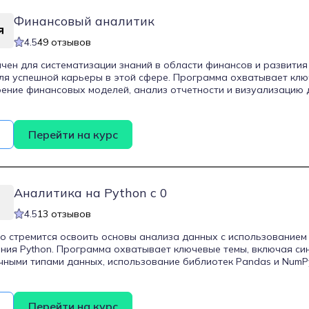
Финансовый аналитик
4.5
49 отзывов
чен для систематизации знаний в области финансов и развития
я успешной карьеры в этой сфере. Программа охватывает клю
ение финансовых моделей, анализ отчетности и визуализацию 
рактических кейсов на основе реальных данных, что позволяе
будущего трудоустройства. Курс рассчитан на 6 месяцев и за
плома о профессиональной переподготовке.
Перейти на курс
Аналитика на Python c 0
4.5
13 отзывов
кто стремится освоить основы анализа данных с использованием
ия Python. Программа охватывает ключевые темы, включая син
чными типами данных, использование библиотек Pandas и NumP
в информации, а также основы машинного обучения. Особое в
авыкам, таким как парсинг данных из интернета и взаимодействи
 на два месяца, что позволяет в сжатые сроки получить необхо
Перейти на курс