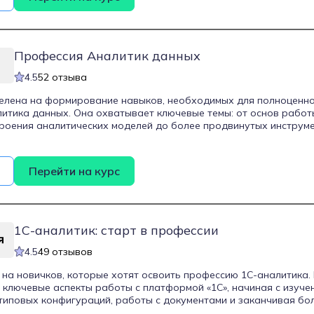
лификации.
Профессия Аналитик данных
4.5
52 отзыва
елена на формирование навыков, необходимых для полноценно
итика данных. Она охватывает ключевые темы: от основ работ
роения аналитических моделей до более продвинутых инструме
изуализация данных и машинное обучение. Курс подойдет как н
 в аналитике, так и специалистам, стремящимся расширить свои
ты осваивают важные аналитические инструменты и методы, п
Перейти на курс
батывать и визуализировать данные, выявлять и прогнозироват
ь аналитические отчеты. Программа рассчитана на практику,
 и проекты, что позволяет студентам почувствовать себя в усло
тической команде.
1С-аналитик: старт в профессии
4.5
49 отзывов
 на новичков, которые хотят освоить профессию 1С-аналитика
 ключевые аспекты работы с платформой «1С», начиная с изуче
типовых конфигураций, работы с документами и заканчивая б
 настройки конфигурации «1С» для производственных компаний