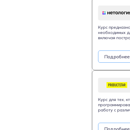
Курс предназна
необходимых дл
включая постро
решают шесть п
портфолио для 
получением ди
Подробнее
Курс для тех, 
программирован
работу с разли
больших объемо
практическим н
Курс рассчитан
Подробнее