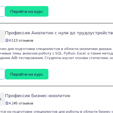
лизировать бизнес-требования, моделировать бизнес-процессы
дания и эффективно ставить задачи разработчикам. Программа
Перейти на курс
ение которых студенты совмещают 86 часов теоретических занят
аботы, выполняя реальные проекты, что помогает в закреплени
едитована компанией «1С», что подтверждает ее профессиона
ктуальным стандартам.
Профессия Аналитик с нуля до трудоустройст
4.5
13 отзывов
чен для подготовки специалистов в области аналитики данных
чевые темы, включая работу с SQL, Python, Excel, а также мето
дение A/B-тестирования. Студенты изучат основы статистики, н
 интерпретировать данные, что позволит им принимать обосно
ориентирован на начинающих, желающих освоить профессию ана
то стремится углубить свои знания в этой области.
Перейти на курс
Профессия Бизнес-аналитик
4.2
45 отзывов
тся на подготовке специалистов для работы в области бизнес-