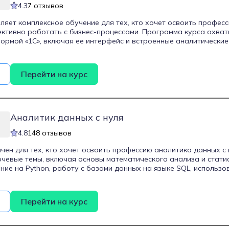
4.3
7 отзывов
ляет комплексное обучение для тех, кто хочет освоить профес
ктивно работать с бизнес-процессами. Программа курса охва
ормой «1С», включая ее интерфейс и встроенные аналитические
ключевые аспекты анализа данных, настройки ERP-систем и созд
ния студенты изучают язык запросов 1С, учатся работать с до
повые конфигурации, а также развивают навыки моделировани
Перейти на курс
ем нотации BPMN. Курс длится 8 месяцев и сочетает теоретичес
заданиями. Он ориентирован как на новичков, так и на професс
хгалтеры и аналитики, которые хотят углубить свои компетенции
Аналитик данных с нуля
4.8
148 отзывов
чен для тех, кто хочет освоить профессию аналитика данных с
чевые темы, включая основы математического анализа и статис
ие на Python, работу с базами данных на языке SQL, использо
анных, таких как Power BI, а также работу с сервисами аналити
gle Analytics. Студенты научатся собирать, обрабатывать и ин
ь гипотезы и прогнозы, создавать дашборды и готовить понятн
Перейти на курс
подходит как для новичков без опыта, так и для специалистов,
 навыки в области аналитики данных.