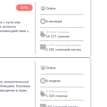
60%
Online
6 месяцев
а с нуля или
е аспекты
взаимодействие с
35 442 сомони
 моделей. Курс
14 177 сомони
а также 20
ка наставника в
1 477 сомони/в месяц
1 181 сомони/в месяц
Online
4 недели
ить аналитическое
аблицами, базовые
введение в язык
3 300 сомони
одить анализ
1 320 сомони
ц и включает
ся удостоверение о
110 сомони/в месяц