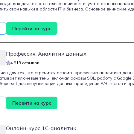
дит как для тех, кто только начинает изучать основы анализа, 
пить свои навыки в области IT и бизнеса. Основное внимание уд
, моделирования бизнес-процессов, методам анализа и инстру
бизнесе и IT-среде. Выпускники получат навыки работы с метод
, смогут выстраивать и оптимизировать процессы, использоват
Перейти на курс
нные аналитические инструменты и настраивать взаимодейств
нии.
Профессия: Аналитик данных
4.9
19 отзывов
чен для тех, кто стремится освоить профессию аналитика данны
тывает ключевые темы, включая основы SQL, работу с Google S
Superset для визуализации данных, проведение A/B-тестов и п
on. Студенты научатся собирать, обрабатывать и интерпретиро
 бизнес-процессы и продукты компании. Курс длится 9 месяцев
фолио из трех проектов, что способствует успешному трудоуст
Перейти на курс
Онлайн-курс 1С‑аналитик