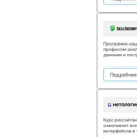
повышении ква
Программа нац
профессии анал
данными и пост
SQL, Python, в
начать карьеру
данных. Студен
Подробнее
собирать, обра
также создават
реальные кейсы
работе в анали
Курс рассчитан
охватывает все
интерфейсов и 
задачами вроде