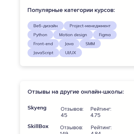
Популярные категории курсов:
Веб-дизайн
Project-менеджмент
Python
Motion design
Figma
Front-end
Java
SMM
JavaScript
UI/UX
Отзывы на другие онлайн-школы:
Skyeng
Отзывов:
Рейтинг:
45
4.75
SkillBox
Отзывов:
Рейтинг:
149
4.84