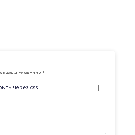
мечены символом *
рыть через css